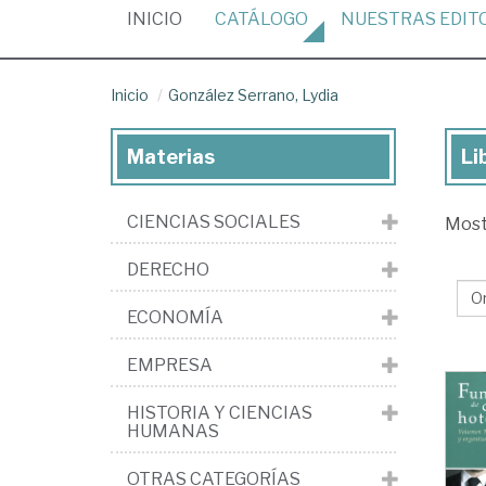
(CURRENT)
INICIO
CATÁLOGO
NUESTRAS
EDIT
Inicio
González Serrano, Lydia
Materias
Li
Lib
de
CIENCIAS SOCIALES
Mos
Go
Ser
DERECHO
Lyd
ECONOMÍA
EMPRESA
HISTORIA Y CIENCIAS
HUMANAS
OTRAS CATEGORÍAS