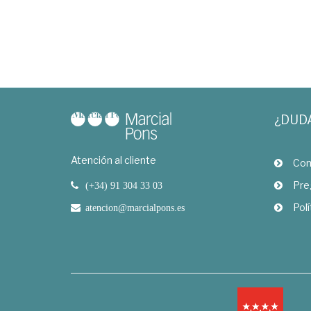
¿DUD
Atención al cliente
Com
Pre
(+34) 91 304 33 03
Polí
atencion@marcialpons.es