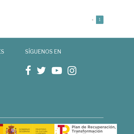
(current)
«
1
ES
SÍGUENOS EN