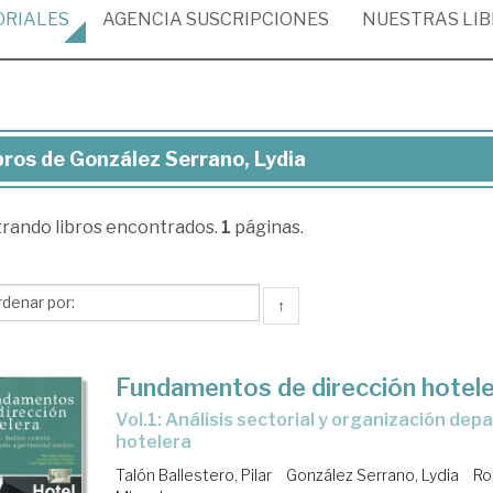
ORIALES
AGENCIA
SUSCRIPCIONES
NUESTRAS
LI
bros de González Serrano, Lydia
ros
trando
libros encontrados.
1
páginas.
nzález
rano,
ia
↑
Fundamentos de dirección hotel
vol.1: Análisis sectorial y organización departamental
hotelera
Talón Ballestero, Pilar
González Serrano, Lydia
Ro