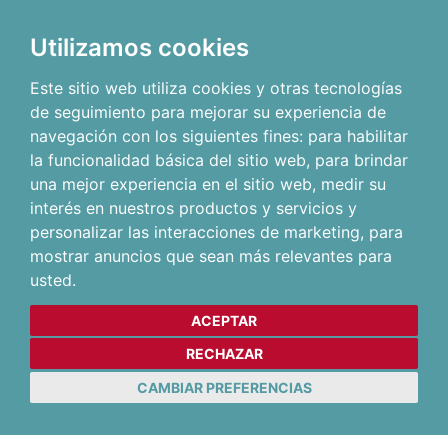
Utilizamos cookies
Este sitio web utiliza cookies y otras tecnologías
de seguimiento para mejorar su experiencia de
navegación con los siguientes fines:
para habilitar
la funcionalidad básica del sitio web
,
para brindar
una mejor experiencia en el sitio web
,
medir su
interés en nuestros productos y servicios y
personalizar las interacciones de marketing
,
para
mostrar anuncios que sean más relevantes para
usted
.
ACEPTAR
RECHAZAR
CAMBIAR PREFERENCIAS