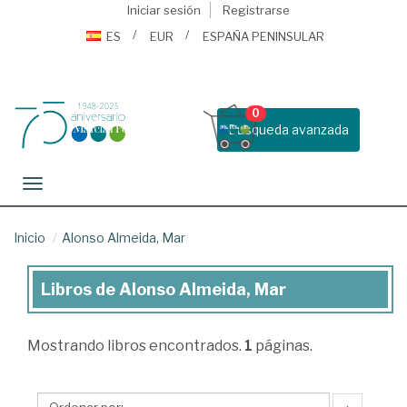
Iniciar sesión
Registrarse
ES
EUR
ESPAÑA PENINSULAR
0
Busqueda avanzada
Toggle navigation
Inicio
Alonso Almeida, Mar
Libros de Alonso Almeida, Mar
Libros
de
Mostrando
libros encontrados.
1
páginas.
Alonso
Almeida,