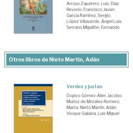
Arroyo Zapatero, Luis
;
Díaz
Revorio, Francisco Javier
;
García Ramírez, Sergio
;
López Villaverde, Ángel Luis
;
Serrano Migallón, Fernando
Otros libros de Nieto Martín, Adán
Verdes y justas
Dopico Gómez-Aller, Jacobo
;
Muñoz de Morales Romero,
Marta
;
Nieto Martín, Adán
;
Vioque Galiana, Luis Miguel