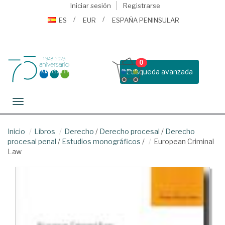
Iniciar sesión
Registrarse
ES
EUR
ESPAÑA PENINSULAR
0
Busqueda avanzada
Toggle navigation
Inicio
Libros
Derecho
/
Derecho procesal
/
Derecho
procesal penal
/
Estudios monográficos
/
European Criminal
Law