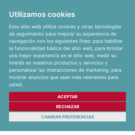
Utilizamos cookies
Este sitio web utiliza cookies y otras tecnologías
de seguimiento para mejorar su experiencia de
navegación con los siguientes fines:
para habilitar
la funcionalidad básica del sitio web
,
para brindar
una mejor experiencia en el sitio web
,
medir su
interés en nuestros productos y servicios y
personalizar las interacciones de marketing
,
para
mostrar anuncios que sean más relevantes para
usted
.
ACEPTAR
RECHAZAR
CAMBIAR PREFERENCIAS