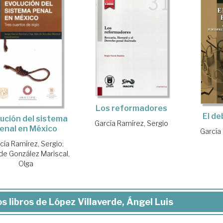
Los reformadores
El de
lución del sistema
García Ramírez, Sergio
enal en México
García
cía Ramírez, Sergio
;
 de González Mariscal,
Olga
s libros de López Villaverde, Ángel Luis