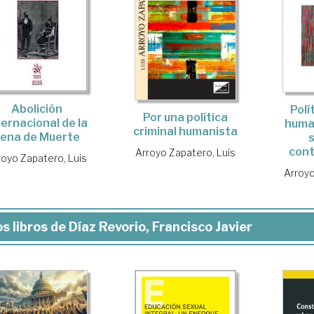
Abolición
Polí
Por una política
ternacional de la
human
criminal humanista
ena de Muerte
con
Arroyo Zapatero, Luis
royo Zapatero, Luis
Arroyo
s libros de Díaz Revorio, Francisco Javier