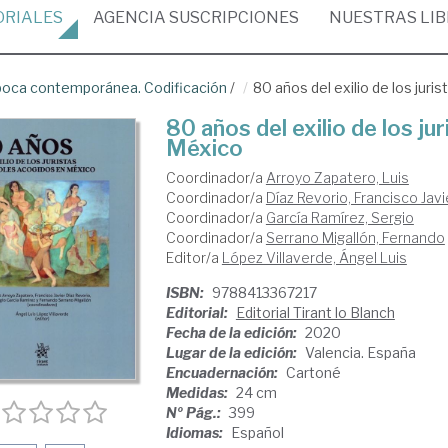
ORIALES
AGENCIA
SUSCRIPCIONES
NUESTRAS
LI
oca contemporánea. Codificación
/
80 años del exilio de los jur
80 años del exilio de los j
México
Coordinador/a
Arroyo Zapatero, Luis
Coordinador/a
Díaz Revorio, Francisco Javi
Coordinador/a
García Ramírez, Sergio
Coordinador/a
Serrano Migallón, Fernando
Editor/a
López Villaverde, Ángel Luis
ISBN:
9788413367217
Editorial:
Editorial Tirant lo Blanch
Fecha de la edición:
2020
Lugar de la edición:
Valencia. España
Encuadernación:
Cartoné
Medidas:
24 cm
Nº Pág.:
399
Idiomas:
Español