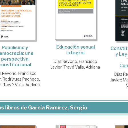
Educación sexual
Populismo y
Constit
integral
emocracia: una
y Ley
perspectiva
Díaz Revorio, Francisco
constitucional
Con
Javier
;
Travé Valls, Adriana
z Revorio, Francisco
Díaz Re
r
;
Rodríguez Pacheco,
Javier
;
Mo
o
;
Travé Valls, Adriana
M
s libros de García Ramírez, Sergio