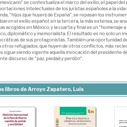
 mexicano" se contextualiza el marco del exilio, el papel d
portaciones intelectuales de los juristas españoles a la vida 
da, "hijos (que huyen) de España", se repasan los instrumen
saron el exilio español; en la tercera, la más extensa, se ana
tas acogidos en México; y la cuarta y final es un "homenaje 
ico, diplomático y memorialista. El resultado es no solo un 
cráticas de sus protagonistas. También una oportunidad de 
 otros refugiados, que huyen de otros conflictos, más reci
s sigue siendo vigente aquella invocación del presidente de 
ante discurso, de "paz, piedad y perdón".
s libros de Arroyo Zapatero, Luis