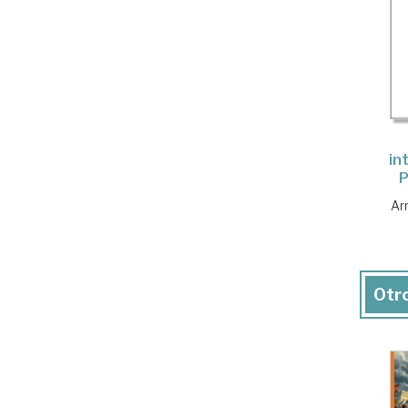
in
P
Ar
Otro