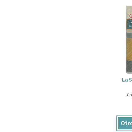
La 
Lóp
Otro