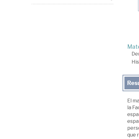
Mate
De
His
Res
El ma
la Fa
españ
españ
perso
que r