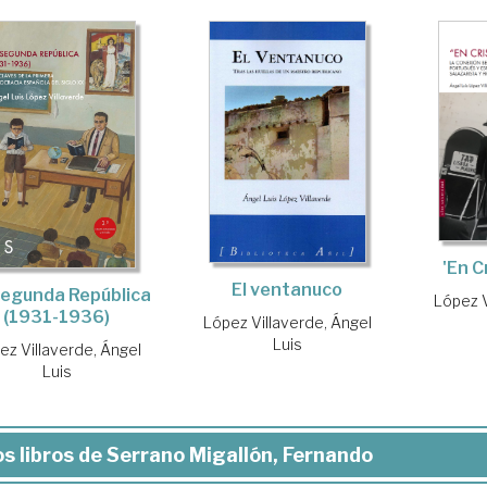
'En C
El ventanuco
Segunda República
López V
(1931-1936)
López Villaverde, Ángel
Luis
ez Villaverde, Ángel
Luis
s libros de Serrano Migallón, Fernando