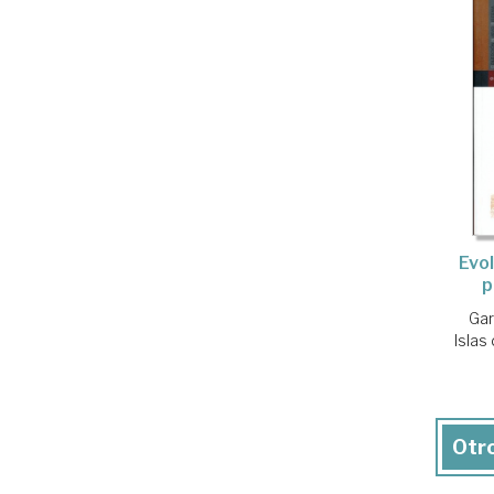
Evo
p
Gar
Islas
Otro