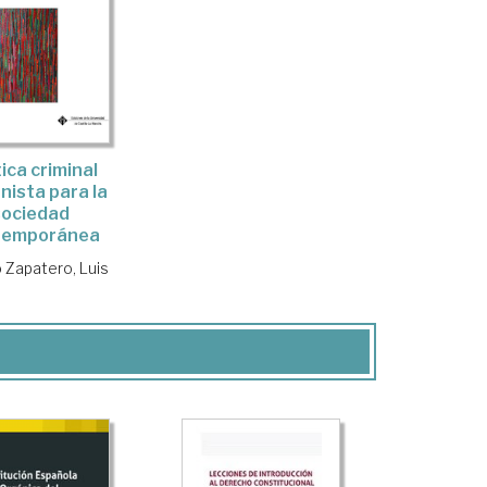
tica criminal
ista para la
sociedad
temporánea
 Zapatero, Luis