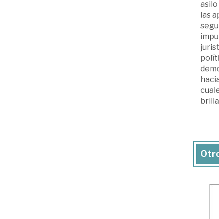
asilo
las a
segun
impul
juris
polít
demo
hacia
cuale
brill
Otro