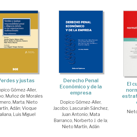
Verdes y justas
Derecho Penal
El c
Económico y de la
pico Gómez-Aller,
nor
empresa
bo
;
Muñoz de Morales
estrat
mero, Marta
;
Nieto
Dopico Gómez-Aller,
rtín, Adán
;
Vioque
Jacobo
;
Lascuraín Sánchez,
Niet
aliana, Luis Miguel
Juan Antonio
;
Mata
Barranco, Norberto J. de la
;
Nieto Martín, Adán