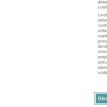
debe 
crim
La o
siste
confo
utili
cuel
princ
del d
inten
empr
solo 
ejemp
rroll
Otro