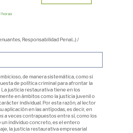
8 horas
tenuantes, Responsabilidad Penal...)
/
bi­cioso, de manera sistemática, como si
sta de política criminal para afron­tar la
La justicia restaurativa tiene en los
nte en ámbitos como la justicia juvenil o
carácter individual. Por esta razón, al lector
aplicación en las antípo­das, es decir, en
es a veces contrapuestos entre sí, como los
 un individuo con­creto, es el entero
je, la justicia restaurativa empresarial