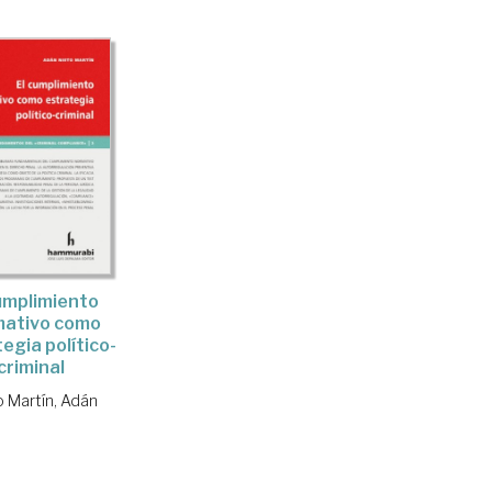
umplimiento
mativo como
egia político-
criminal
o Martín, Adán