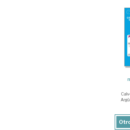
Calv
Argü
Otro