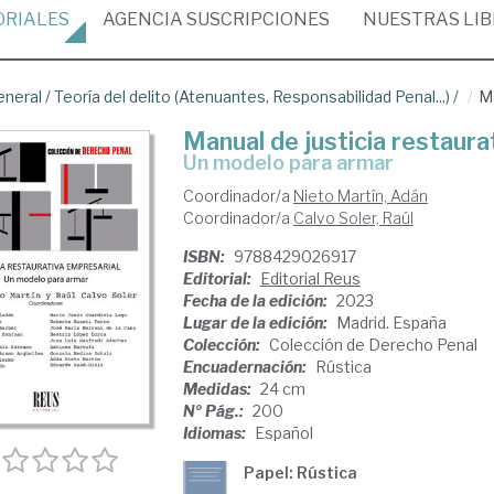
ORIALES
AGENCIA
SUSCRIPCIONES
NUESTRAS
LI
eneral
/
Teoría del delito (Atenuantes, Responsabilidad Penal...)
/
Ma
Manual de justicia restaura
un modelo para armar
Coordinador/a
Nieto Martín, Adán
Coordinador/a
Calvo Soler, Raúl
ISBN:
9788429026917
Editorial:
Editorial Reus
Fecha de la edición:
2023
Lugar de la edición:
Madrid. España
Colección:
Colección de Derecho Penal
Encuadernación:
Rústica
Medidas:
24 cm
Nº Pág.:
200
Idiomas:
Español
Papel: Rústica