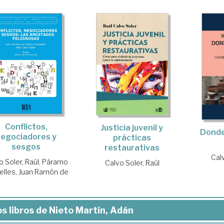
Conflictos,
Justicia juvenil y
Donde 
negociadores y
prácticas
sesgos
restaurativas
Calv
o Soler, Raúl
;
Páramo
Calvo Soler, Raúl
elles, Juan Ramón de
s libros de Nieto Martín, Adán