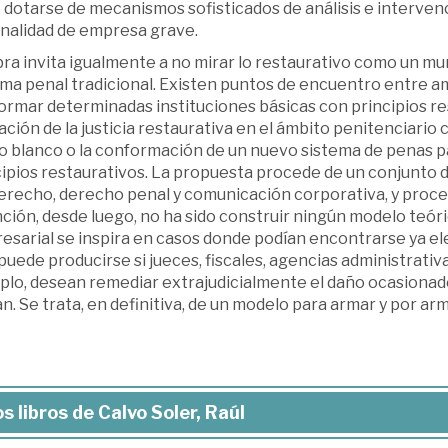
dotarse de mecanismos sofisticados de análisis e intervenc
inalidad de empresa grave.
bra invita igualmente a no mirar lo restaurativo como un m
ma penal tradicional. Existen puntos de encuentro entre am
rmar determinadas instituciones básicas con princi­pios re
zación de la justicia restaurativa en el ámbito penitenciario c
lo blanco o la conformación de un nuevo sistema de penas pa
ipios restaurativos. La propuesta procede de un conjunto de
erecho, derecho penal y comunicación cor­porativa, y proce
ción, desde luego, no ha sido construir ningún modelo teóric
esarial se inspira en casos donde podían encontrarse ya e
puede producirse si jueces, fiscales, agencias administrati
lo, desean remediar extrajudicialmente el daño ocasionado p
an. Se trata, en definitiva, de un modelo para armar y por arm
s libros de Calvo Soler, Raúl