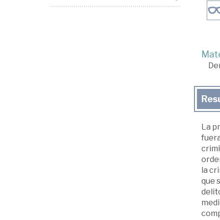
Mate
De
Res
La p
fuera
crimi
orde
la cr
que s
delit
medio
compo