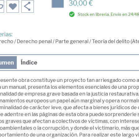
30,00 €
Stock en librería. Envío en 24/4
rias:
recho
/
Derecho penal
/
Parte general
/
Teoría del delito (A
umen
Índice
resente obra constituye un proyecto tan arriesgado como am
 un manual, presenta los elementos esenciales de una propue
nalidad de empresa grave basada en la justicia restaurativa. 
namientos europeos un papel aún marginal y opera normalme
iminalidad de carácter leve, que afecta a bienes jurídicos de 
e adentre en las páginas de esta obra puede sorprenderle su 
os graves que afectan a colectivos de víctimas, con interes
ambien­tales o la corrupción, y donde el victimario, más que
rtamiento de una organización. Para realizar este largo via