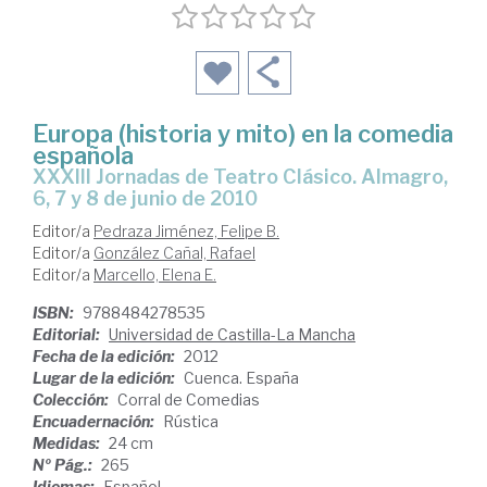
Europa (historia y mito) en la comedia
española
XXXIII Jornadas de Teatro Clásico. Almagro,
6, 7 y 8 de junio de 2010
Editor/a
Pedraza Jiménez, Felipe B.
Editor/a
González Cañal, Rafael
Editor/a
Marcello, Elena E.
ISBN:
9788484278535
Editorial:
Universidad de Castilla-La Mancha
Fecha de la edición:
2012
Lugar de la edición:
Cuenca. España
Colección:
Corral de Comedias
Encuadernación:
Rústica
Medidas:
24 cm
Nº Pág.:
265
Idiomas:
Español