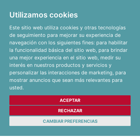
Utilizamos cookies
Este sitio web utiliza cookies y otras tecnologías
de seguimiento para mejorar su experiencia de
navegación con los siguientes fines:
para habilitar
la funcionalidad básica del sitio web
,
para brindar
una mejor experiencia en el sitio web
,
medir su
interés en nuestros productos y servicios y
personalizar las interacciones de marketing
,
para
mostrar anuncios que sean más relevantes para
usted
.
ACEPTAR
RECHAZAR
CAMBIAR PREFERENCIAS