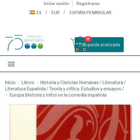
Iniciar sesión
Registrarse
ES
EUR
ESPAÑA PENINSULAR
0
Busqueda avanzada
Toggle navigation
Inicio
Libros
Historia y Ciencias Humanas
/
Literatura
/
Literatura Española
/
Teoría y crítica. Estudios y ensayos
/
Europa (historia y mito) en la comedia española