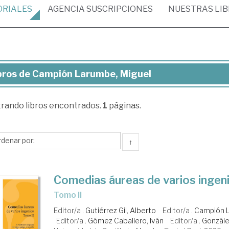
ORIALES
AGENCIA
SUSCRIPCIONES
NUESTRAS
LI
bros de Campión Larumbe, Miguel
ros
trando
libros encontrados.
1
páginas.
mpión
rumbe,
guel
↑
Comedias áureas de varios ingen
Tomo II
Editor/a .
Gutiérrez Gil, Alberto
Editor/a .
Campión L
Editor/a .
Gómez Caballero, Iván
Editor/a .
Gonzále