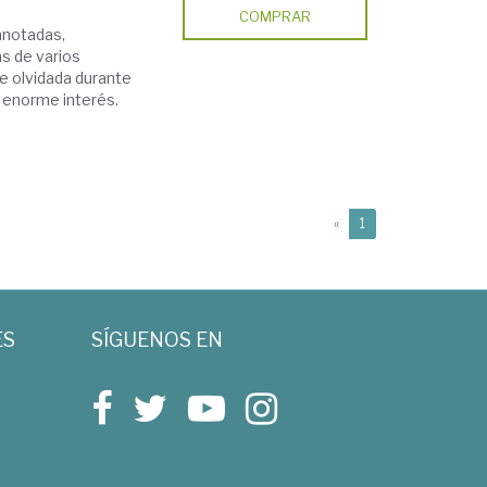
COMPRAR
 anotadas,
s de varios
te olvidada durante
e enorme interés.
(current)
«
1
ES
SÍGUENOS EN