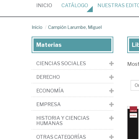
(CURRENT)
INICIO
CATÁLOGO
NUESTRAS
EDIT
Inicio
Campión Larumbe, Miguel
Materias
Li
Lib
de
CIENCIAS SOCIALES
Mos
Ca
La
DERECHO
Mi
ECONOMÍA
EMPRESA
HISTORIA Y CIENCIAS
HUMANAS
OTRAS CATEGORÍAS