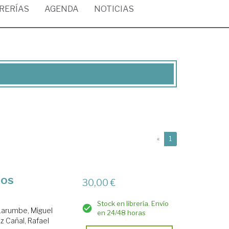
BRERÍAS
AGENDA
NOTICIAS
(current)
«
1
ios
30,00 €
Stock en librería. Envío
arumbe, Miguel
en 24/48 horas
z Cañal, Rafael