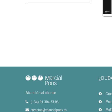
¿DUD
Atención al cliente
Com
Pre
(+34) 91 304 33 03
Polí
atencion@marcialpons.es