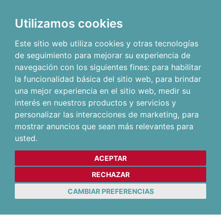
Utilizamos cookies
Este sitio web utiliza cookies y otras tecnologías
de seguimiento para mejorar su experiencia de
navegación con los siguientes fines:
para habilitar
la funcionalidad básica del sitio web
,
para brindar
una mejor experiencia en el sitio web
,
medir su
interés en nuestros productos y servicios y
personalizar las interacciones de marketing
,
para
mostrar anuncios que sean más relevantes para
usted
.
ACEPTAR
RECHAZAR
CAMBIAR PREFERENCIAS