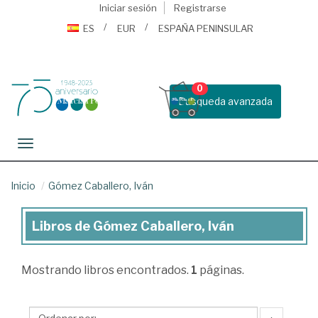
Iniciar sesión
Registrarse
ES
EUR
ESPAÑA PENINSULAR
0
Busqueda avanzada
Toggle navigation
Inicio
Gómez Caballero, Iván
Libros de Gómez Caballero, Iván
Libros
de
Mostrando
libros encontrados.
1
páginas.
Gómez
Caballero,