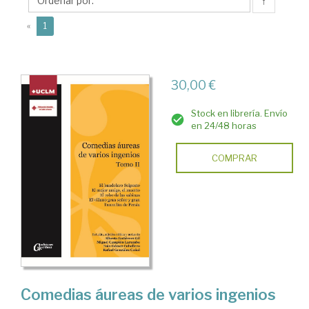
Iván
↑
(current)
«
1
30,00 €
Stock en librería. Envío
en 24/48 horas
COMPRAR
Comedias áureas de varios ingenios