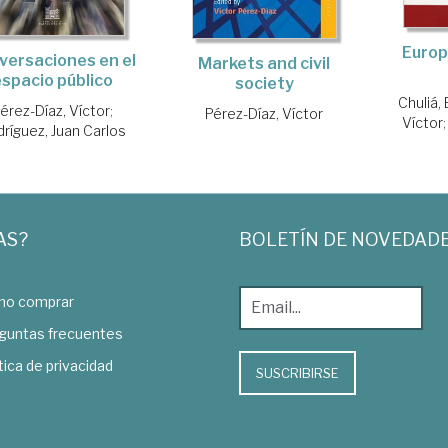
Europ
versaciones en el
Markets and civil
espacio público
society
Chuliá, 
érez-Díaz, Víctor
;
Pérez-Díaz, Víctor
Víctor
ríguez, Juan Carlos
AS?
BOLETÍN DE NOVEDAD
o comprar
guntas frecuentes
tica de privacidad
SUSCRIBIRSE