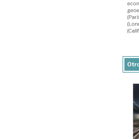
econó
geoes
(Parí
(Lond
(Cali
Otro