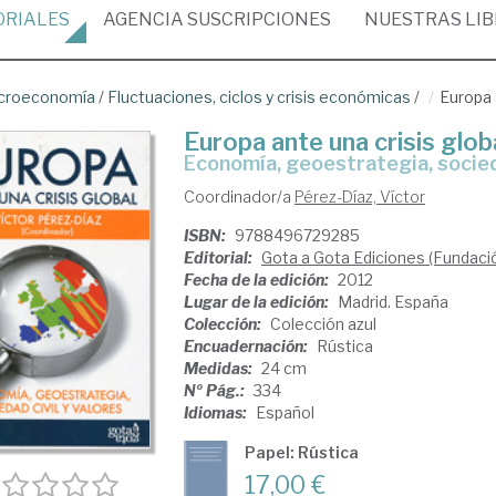
ORIALES
AGENCIA
SUSCRIPCIONES
NUESTRAS
LI
croeconomía
/
Fluctuaciones, ciclos y crisis económicas
/
Europa 
Europa ante una crisis glob
economía, geoestrategia, socied
Coordinador/a
Pérez-Díaz, Víctor
ISBN:
9788496729285
Editorial:
Gota a Gota Ediciones (Fundaci
Fecha de la edición:
2012
Lugar de la edición:
Madrid. España
Colección:
Colección azul
Encuadernación:
Rústica
Medidas:
24 cm
Nº Pág.:
334
Idiomas:
Español
Papel: Rústica
17,00 €