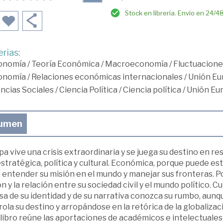
Stock en librería. Envío en 24/4
rias:
onomía
/
Teoría Económica
/
Macroeconomía
/
Fluctuaciones
onomía
/
Relaciones económicas internacionales
/
Unión Eu
ncias Sociales
/
Ciencia Política
/
Ciencia política
/
Unión Eu
umen
a vive una crisis extraordinaria y se juega su destino en res
tratégica, política y cultural. Económica, porque puede es
 entender su misión en el mundo y manejar sus fronteras. Po
n y la relación entre su sociedad civil y el mundo político. Cu
a de su identidad y de su narrativa conozca su rumbo, aunq
ola su destino y arropándose en la retórica de la globaliza
libro reúne las aportaciones de académicos e intelectuales 