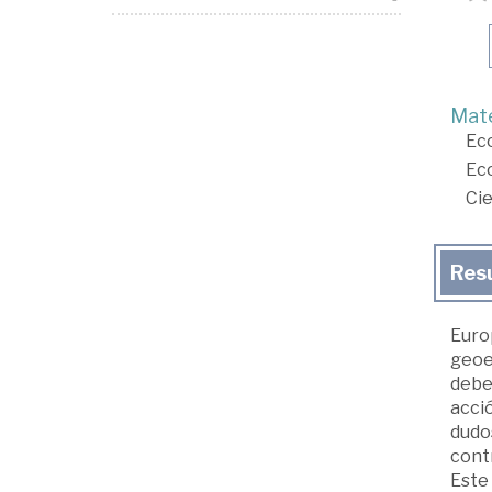
Mate
Ec
Ec
Cie
Res
Europ
geoes
debe
acció
dudos
contr
Este 