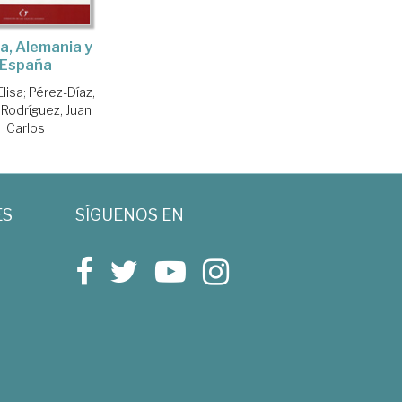
a, Alemania y
España
Elisa
;
Pérez-Díaz,
;
Rodríguez, Juan
Carlos
ES
SÍGUENOS EN