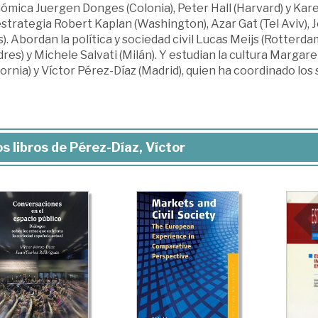
mica Juergen Donges (Colonia), Peter Hall (Harvard) y Kare
trategia Robert Kaplan (Washington), Azar Gat (Tel Aviv), 
s). Abordan la política y sociedad civil Lucas Meijs (Rotterda
res) y Michele Salvati (Milán). Y estudian la cultura Marga
fornia) y Víctor Pérez-Díaz (Madrid), quien ha coordinado lo
s libros de Pérez-Díaz, Víctor