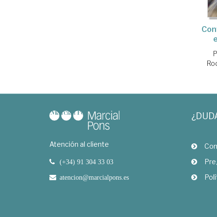
Con
P
Rod
¿DUD
Atención al cliente
Com
Pre
(+34) 91 304 33 03
Polí
atencion@marcialpons.es