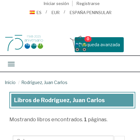
Iniciar sesión
Registrarse
ES
EUR
ESPAÑA PENINSULAR
0
Busqueda avanzada
Toggle navigation
Inicio
Rodríguez, Juan Carlos
Libros de Rodríguez, Juan Carlos
Libros
de
Mostrando
libros encontrados.
1
páginas.
Rodríguez,
Juan