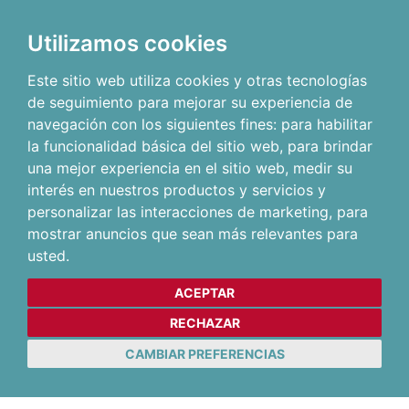
Utilizamos cookies
Este sitio web utiliza cookies y otras tecnologías
de seguimiento para mejorar su experiencia de
navegación con los siguientes fines:
para habilitar
la funcionalidad básica del sitio web
,
para brindar
una mejor experiencia en el sitio web
,
medir su
interés en nuestros productos y servicios y
personalizar las interacciones de marketing
,
para
mostrar anuncios que sean más relevantes para
usted
.
ACEPTAR
RECHAZAR
CAMBIAR PREFERENCIAS