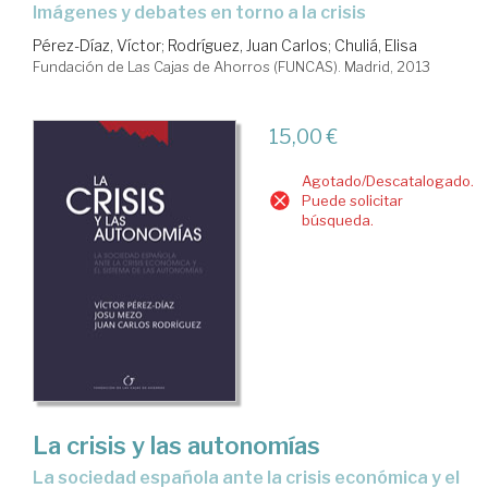
imágenes y debates en torno a la crisis
Pérez-Díaz, Víctor
;
Rodríguez, Juan Carlos
;
Chuliá, Elisa
Fundación de Las Cajas de Ahorros (FUNCAS). Madrid, 2013
15,00 €
Agotado/Descatalogado.
Puede solicitar
búsqueda.
La crisis y las autonomías
la sociedad española ante la crisis económica y el