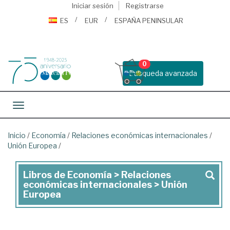
Iniciar sesión
Registrarse
ES
EUR
ESPAÑA PENINSULAR
0
Busqueda avanzada
Toggle navigation
Inicio
/
Economía
/
Relaciones económicas internacionales
/
Unión Europea
/
Libros de Economía > Relaciones
Libros
económicas internacionales > Unión
de
Europea
Economía
>