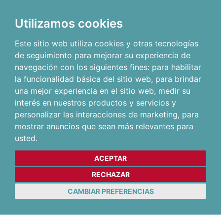
Utilizamos cookies
Este sitio web utiliza cookies y otras tecnologías
de seguimiento para mejorar su experiencia de
navegación con los siguientes fines:
para habilitar
la funcionalidad básica del sitio web
,
para brindar
una mejor experiencia en el sitio web
,
medir su
interés en nuestros productos y servicios y
personalizar las interacciones de marketing
,
para
mostrar anuncios que sean más relevantes para
usted
.
ACEPTAR
RECHAZAR
CAMBIAR PREFERENCIAS