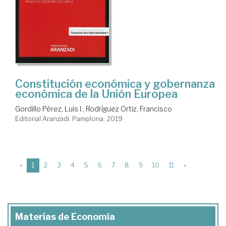
Constitución económica y gobernanza
económica de la Unión Europea
Gordillo Pérez, Luis I.
;
Rodríguez Ortiz, Francisco
Editorial Aranzadi. Pamplona, 2019
(current)
«
1
2
3
4
5
6
7
8
9
10
11
»
Materias de Economía