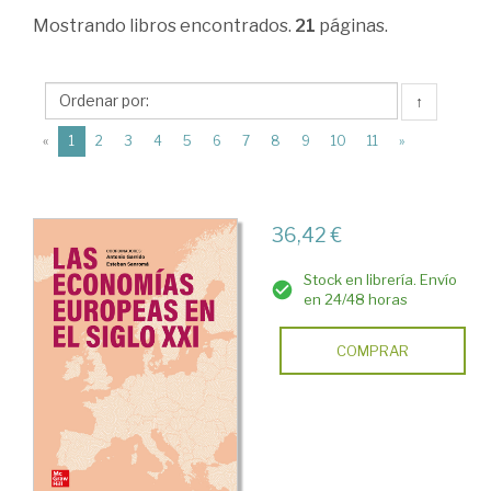
Relaciones
Mostrando
libros encontrados.
21
páginas.
económicas
internacionales
↑
>
(current)
«
1
2
3
4
5
6
7
8
9
10
11
»
Unión
Europea
36,42 €
Stock en librería. Envío
en 24/48 horas
COMPRAR