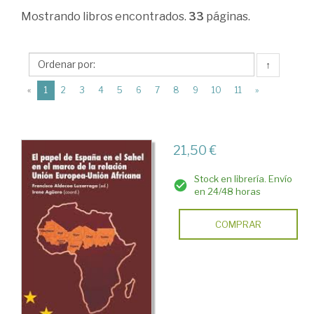
>
Mostrando
libros encontrados.
33
páginas.
Ciencia
política
↑
>
(current)
«
1
2
3
4
5
6
7
8
9
10
11
»
Ciencia
política
>
21,50 €
Unión
Stock en librería. Envío
Europea
en 24/48 horas
COMPRAR