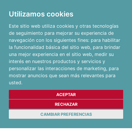
Utilizamos cookies
Este sitio web utiliza cookies y otras tecnologías
de seguimiento para mejorar su experiencia de
navegación con los siguientes fines:
para habilitar
la funcionalidad básica del sitio web
,
para brindar
una mejor experiencia en el sitio web
,
medir su
interés en nuestros productos y servicios y
personalizar las interacciones de marketing
,
para
mostrar anuncios que sean más relevantes para
usted
.
ACEPTAR
RECHAZAR
CAMBIAR PREFERENCIAS