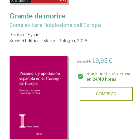
Grande da morire
Come evitare l'esplosione dell'Europa
Goulard, Sylvie
Società Editrice Il Mulino. Bologna, 2025
19,95 €
21,00 €
Stock en librería. Envío
en 24/48 horas
COMPRAR