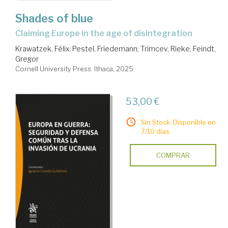
Shades of blue
claiming Europe in the age of disintegration
Krawatzek, Félix
;
Pestel, Friedemann
;
Trimcev, Rieke
;
Feindt,
Gregor
Cornell University Press. Ithaca, 2025
53,00 €
Sin Stock. Disponible en
7/10 días.
COMPRAR