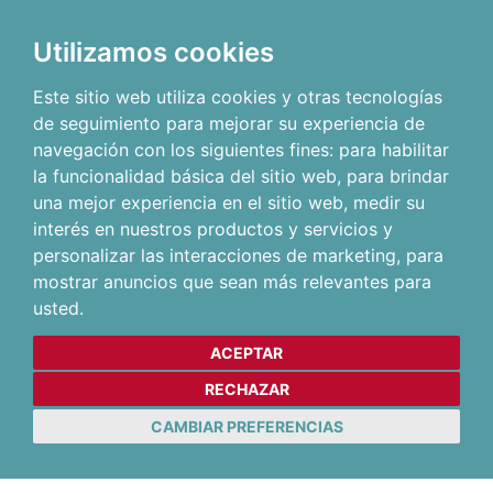
Utilizamos cookies
Este sitio web utiliza cookies y otras tecnologías
de seguimiento para mejorar su experiencia de
navegación con los siguientes fines:
para habilitar
la funcionalidad básica del sitio web
,
para brindar
una mejor experiencia en el sitio web
,
medir su
interés en nuestros productos y servicios y
personalizar las interacciones de marketing
,
para
mostrar anuncios que sean más relevantes para
usted
.
ACEPTAR
RECHAZAR
CAMBIAR PREFERENCIAS