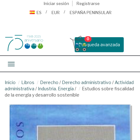
Iniciar sesión
Registrarse
ES
EUR
ESPAÑA PENINSULAR
0
Busqueda avanzada
Toggle navigation
Inicio
Libros
Derecho
/
Derecho administrativo
/
Actividad
administrativa
/
Industria. Energía
/
Estudios sobre fiscalidad
de la energía y desarrollo sostenible