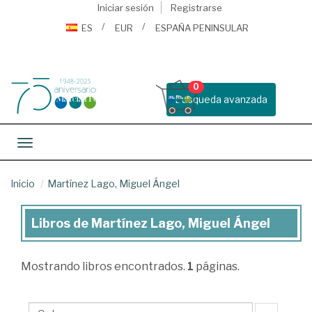
Iniciar sesión
Registrarse
ES
EUR
ESPAÑA PENINSULAR
0
Busqueda avanzada
Toggle navigation
Inicio
Martínez Lago, Miguel Ángel
Libros de Martínez Lago, Miguel Ángel
Libros
de
Mostrando
libros encontrados.
1
páginas.
Martínez
Lago,