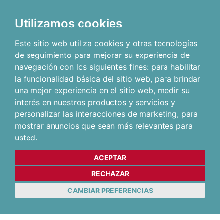
Utilizamos cookies
Este sitio web utiliza cookies y otras tecnologías
de seguimiento para mejorar su experiencia de
navegación con los siguientes fines:
para habilitar
la funcionalidad básica del sitio web
,
para brindar
una mejor experiencia en el sitio web
,
medir su
interés en nuestros productos y servicios y
personalizar las interacciones de marketing
,
para
mostrar anuncios que sean más relevantes para
usted
.
ACEPTAR
RECHAZAR
CAMBIAR PREFERENCIAS