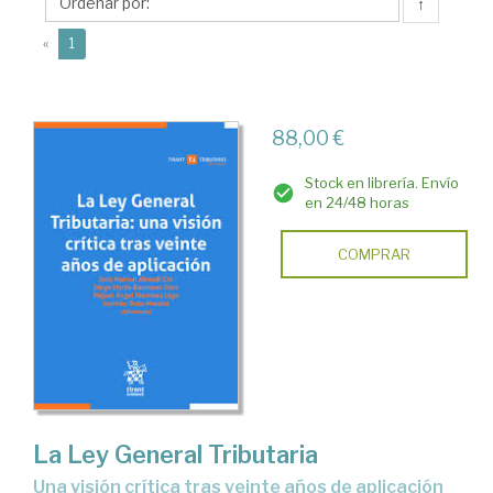
Miguel
↑
Ángel
(current)
«
1
88,00 €
Stock en librería. Envío
en 24/48 horas
COMPRAR
La Ley General Tributaria
una visión crítica tras veinte años de aplicación