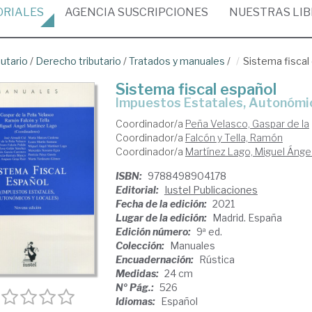
ORIALES
AGENCIA
SUSCRIPCIONES
NUESTRAS
LI
butario
/
Derecho tributario
/
Tratados y manuales
/
Sistema fiscal
Sistema fiscal español
Impuestos Estatales, Autonómi
Coordinador/a
Peña Velasco, Gaspar de la
Coordinador/a
Falcón y Tella, Ramón
Coordinador/a
Martínez Lago, Miguel Ánge
ISBN:
9788498904178
Editorial:
Iustel Publicaciones
Fecha de la edición:
2021
Lugar de la edición:
Madrid. España
Edición número:
9ª ed.
Colección:
Manuales
Encuadernación:
Rústica
Medidas:
24 cm
Nº Pág.:
526
Idiomas:
Español