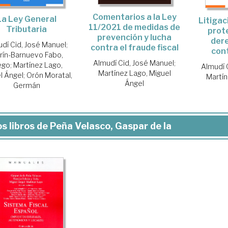
Comentarios a la Ley
La Ley General
Litigac
11/2021 de medidas de
Tributaria
prot
prevención y lucha
dere
dí Cid, José Manuel
;
contra el fraude fiscal
con
rín-Barnuevo Fabo,
Almudí Cid, José Manuel
;
ego
;
Martínez Lago,
Almudí 
Martínez Lago, Miguel
l Ángel
;
Orón Moratal,
Martín
Ángel
Germán
s libros de Peña Velasco, Gaspar de la