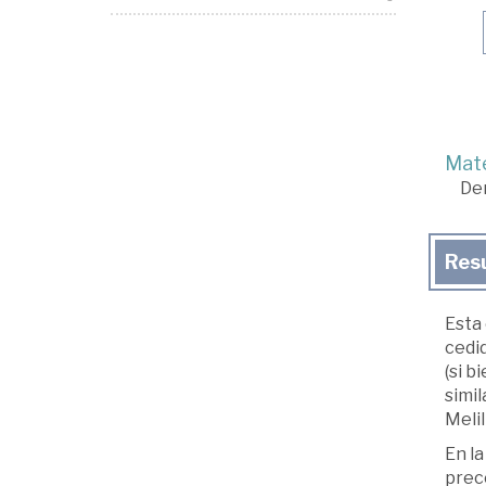
Mate
De
Res
Esta
cedi
(si 
simil
Melil
En la
prece