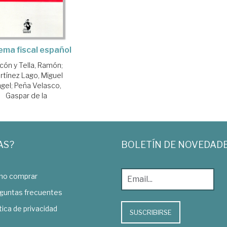
ema fiscal español
lcón y Tella, Ramón
;
rtínez Lago, Miguel
gel
;
Peña Velasco,
Gaspar de la
AS?
BOLETÍN DE NOVEDAD
o comprar
guntas frecuentes
tica de privacidad
SUSCRIBIRSE