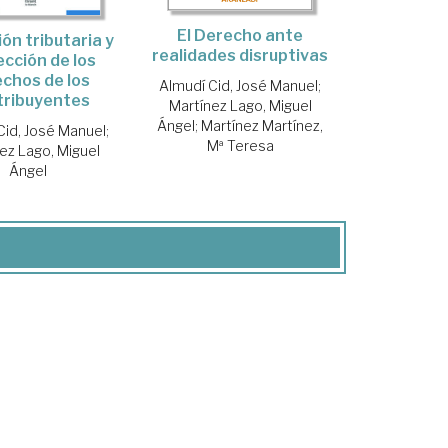
El Derecho ante
ión tributaria y
realidades disruptivas
ección de los
chos de los
Almudí Cid, José Manuel
;
tribuyentes
Martínez Lago, Miguel
Ángel
;
Martínez Martínez,
Cid, José Manuel
;
Mª Teresa
ez Lago, Miguel
Ángel