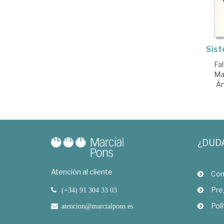
Sist
Fa
Ma
Án
¿DUD
Atención al cliente
Com
Pre
(+34) 91 304 33 03
Polí
atencion@marcialpons.es