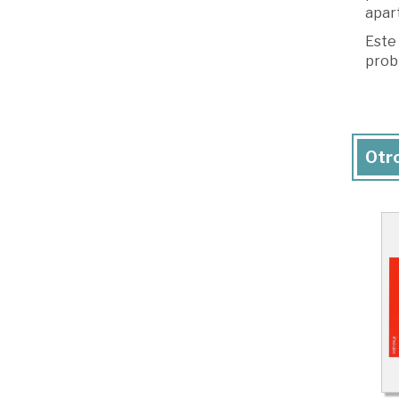
apart
Este 
prob
Otro