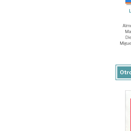
Almu
Ma
Di
Migue
Otro