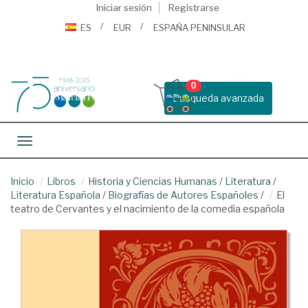
Iniciar sesión
Registrarse
ES
EUR
ESPAÑA PENINSULAR
0
Busqueda avanzada
Toggle navigation
Inicio
Libros
Historia y Ciencias Humanas
/
Literatura
/
Literatura Española
/
Biografías de Autores Españoles
/
El
teatro de Cervantes y el nacimiento de la comedia española