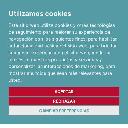
Utilizamos cookies
Este sitio web utiliza cookies y otras tecnologías
de seguimiento para mejorar su experiencia de
navegación con los siguientes fines:
para habilitar
la funcionalidad básica del sitio web
,
para brindar
una mejor experiencia en el sitio web
,
medir su
interés en nuestros productos y servicios y
personalizar las interacciones de marketing
,
para
mostrar anuncios que sean más relevantes para
usted
.
ACEPTAR
RECHAZAR
CAMBIAR PREFERENCIAS