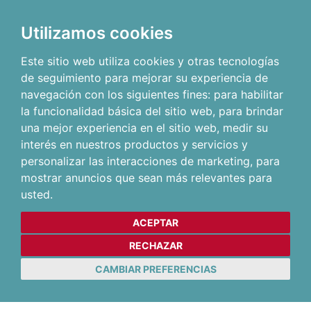
Utilizamos cookies
Este sitio web utiliza cookies y otras tecnologías
de seguimiento para mejorar su experiencia de
navegación con los siguientes fines:
para habilitar
la funcionalidad básica del sitio web
,
para brindar
una mejor experiencia en el sitio web
,
medir su
interés en nuestros productos y servicios y
personalizar las interacciones de marketing
,
para
mostrar anuncios que sean más relevantes para
usted
.
ACEPTAR
RECHAZAR
CAMBIAR PREFERENCIAS