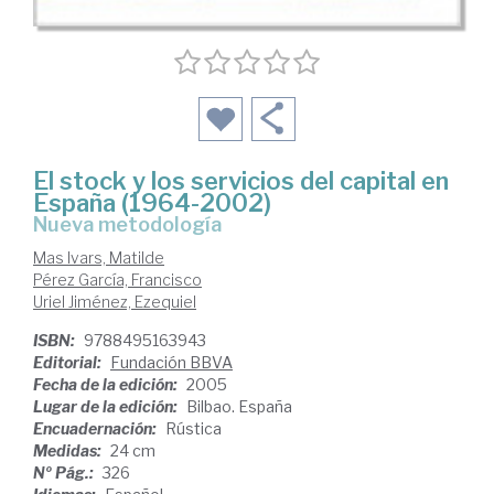
El stock y los servicios del capital en
España (1964-2002)
nueva metodología
Mas Ivars, Matilde
Pérez García, Francisco
Uriel Jiménez, Ezequiel
ISBN:
9788495163943
Editorial:
Fundación BBVA
Fecha de la edición:
2005
Lugar de la edición:
Bilbao. España
Encuadernación:
Rústica
Medidas:
24 cm
Nº Pág.:
326