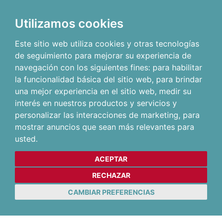
Utilizamos cookies
Este sitio web utiliza cookies y otras tecnologías
de seguimiento para mejorar su experiencia de
navegación con los siguientes fines:
para habilitar
la funcionalidad básica del sitio web
,
para brindar
una mejor experiencia en el sitio web
,
medir su
interés en nuestros productos y servicios y
personalizar las interacciones de marketing
,
para
mostrar anuncios que sean más relevantes para
usted
.
ACEPTAR
RECHAZAR
CAMBIAR PREFERENCIAS