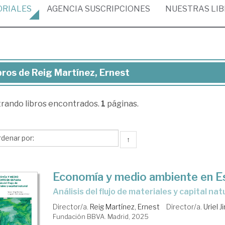
ORIALES
AGENCIA
SUSCRIPCIONES
NUESTRAS
LI
bros de Reig Martínez, Ernest
ros
trando
libros encontrados.
1
páginas.
ig
tínez,
nest
↑
Economía y medio ambiente en E
Análisis del flujo de materiales y capital nat
Director/a.
Reig Martínez, Ernest
Director/a.
Uriel 
Fundación BBVA. Madrid, 2025