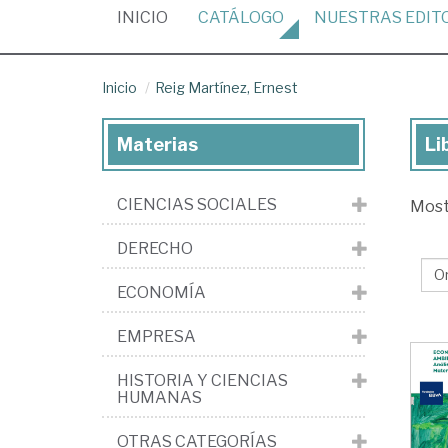
(CURRENT)
INICIO
CATÁLOGO
NUESTRAS
EDIT
Inicio
Reig Martínez, Ernest
Materias
Li
Lib
de
CIENCIAS SOCIALES
Mos
Re
Mar
DERECHO
Er
ECONOMÍA
EMPRESA
HISTORIA Y CIENCIAS
HUMANAS
OTRAS CATEGORÍAS