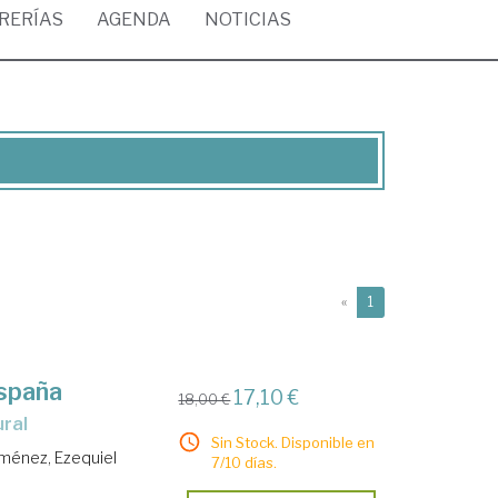
BRERÍAS
AGENDA
NOTICIAS
(current)
«
1
spaña
17,10 €
18,00 €
ural
Sin Stock. Disponible en
Jiménez, Ezequiel
7/10 días.