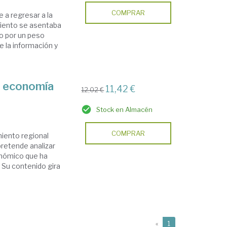
COMPRAR
 a regresar a la
imiento se asentaba
o por un peso
e la información y
la economía
11,42 €
12,02 €
Stock en Almacén
COMPRAR
miento regional
pretende analizar
onómico que ha
. Su contenido gira
(current)
«
1