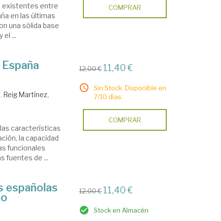
s existentes entre
COMPRAR
ña en las últimas
on una sólida base
el ...
n España
11,40 €
12,00 €
Sin Stock. Disponible en
a.
Reig Martínez,
7/10 días.
COMPRAR
las características
ción, la capacidad
nas funcionales
s fuentes de ...
s españolas
11,40 €
12,00 €
to
Stock en Almacén