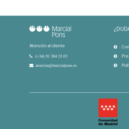
¿DUD
Atención al cliente
Com
Pre
(+34) 91 304 33 03
Polí
atencion@marcialpons.es