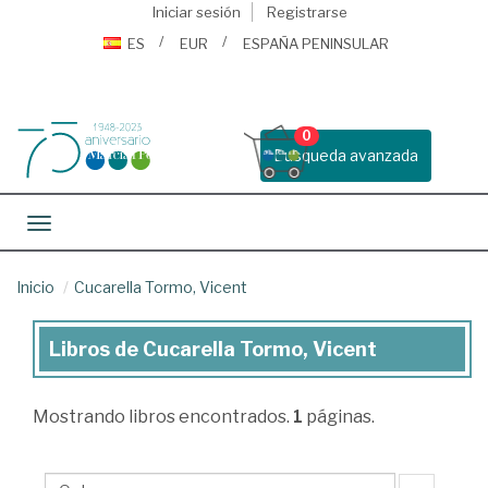
Iniciar sesión
Registrarse
ES
EUR
ESPAÑA PENINSULAR
0
Busqueda avanzada
Toggle navigation
Inicio
Cucarella Tormo, Vicent
Libros de Cucarella Tormo, Vicent
Libros
de
Mostrando
libros encontrados.
1
páginas.
Cucarella
Tormo,