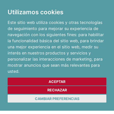
Utilizamos cookies
Este sitio web utiliza cookies y otras tecnologías
de seguimiento para mejorar su experiencia de
navegación con los siguientes fines:
para habilitar
la funcionalidad básica del sitio web
,
para brindar
una mejor experiencia en el sitio web
,
medir su
interés en nuestros productos y servicios y
personalizar las interacciones de marketing
,
para
mostrar anuncios que sean más relevantes para
usted
.
ACEPTAR
RECHAZAR
CAMBIAR PREFERENCIAS