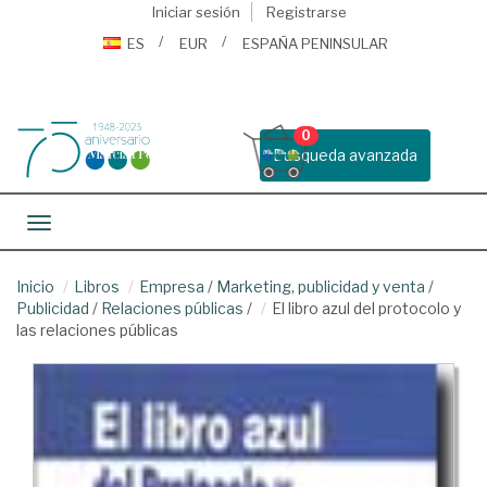
Iniciar sesión
Registrarse
ES
EUR
ESPAÑA PENINSULAR
0
Busqueda avanzada
Toggle navigation
Inicio
Libros
Empresa
/
Marketing, publicidad y venta
/
Publicidad
/
Relaciones públicas
/
El libro azul del protocolo y
las relaciones públicas