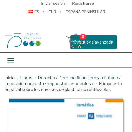
Iniciar sesión
Registrarse
ES
EUR
ESPAÑA PENINSULAR
0
Busqueda avanzada
Toggle navigation
Inicio
Libros
Derecho
/
Derecho financiero y tributario
/
Imposición indirecta
/
Impuestos especiales
/
El impuesto
especial sobre los envases de plástico no reutilizables