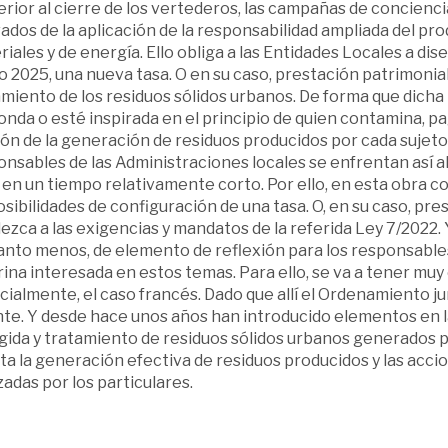
rior al cierre de los vertederos, las campañas de concienc
ados de la aplicación de la responsabilidad ampliada del pro
iales y de energía. Ello obliga a las Entidades Locales a dis
o 2025, una nueva tasa. O en su caso, prestación patrimonial 
miento de los residuos sólidos urbanos. De forma que dicha 
nda o esté inspirada en el principio de quien contamina, pa
ón de la generación de residuos producidos por cada sujeto 
onsables de las Administraciones locales se enfrentan así a
 en un tiempo relativamente corto. Por ello, en esta obra c
osibilidades de configuración de una tasa. O, en su caso, pre
zca a las exigencias y mandatos de la referida Ley 7/2022. Y
anto menos, de elemento de reflexión para los responsables
rina interesada en estos temas. Para ello, se va a tener m
ialmente, el caso francés. Dado que allí el Ordenamiento ju
te. Y desde hace unos años han introducido elementos en la 
gida y tratamiento de residuos sólidos urbanos generados 
a la generación efectiva de residuos producidos y las acci
zadas por los particulares.