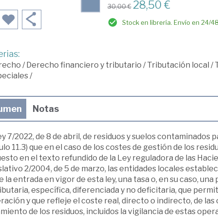
28,50 €
30,00 €
Stock en librería. Envío en 24/4
rias:
recho
/
Derecho financiero y tributario
/
Tributación local
/
peciales
/
umen
Notas
y 7/2022, de 8 de abril, de residuos y suelos contaminados 
ulo 11.3) que en el caso de los costes de gestión de los res
esto en el texto refundido de la Ley reguladora de las Hac
lativo 2/2004, de 5 de marzo, las entidades locales establec
 la entrada en vigor de esta ley, una tasa o, en su caso, un
ibutaria, específica, diferenciada y no deficitaria, que per
ación y que refleje el coste real, directo o indirecto, de l
miento de los residuos, incluidos la vigilancia de estas ope