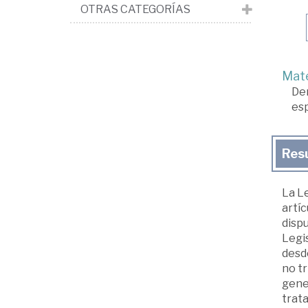
OTRAS CATEGORÍAS
Mate
De
es
Res
La Le
artíc
dispu
Legis
desde
no tr
gener
trata