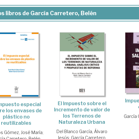
s libros de García Carretero, Belén
Impue
El Impuesto sobre el
impuesto especial
Incremento de valor de
re los envases de
los Terrenos de
García 
plástico no
Naturaleza Urbana
reutilizables
Del Blanco García, Álvaro
s Gómez, José María
;
Jesús
;
García Carretero,
cía Carretero, Belén