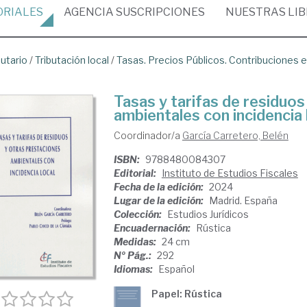
ORIALES
AGENCIA
SUSCRIPCIONES
NUESTRAS
LI
butario
/
Tributación local
/
Tasas. Precios Públicos. Contribuciones 
Tasas y tarifas de residuos
ambientales con incidencia 
Coordinador/a
García Carretero, Belén
ISBN:
9788480084307
Editorial:
Instituto de Estudios Fiscales
Fecha de la edición:
2024
Lugar de la edición:
Madrid. España
Colección:
Estudios Jurídicos
Encuadernación:
Rústica
Medidas:
24 cm
Nº Pág.:
292
Idiomas:
Español
Papel: Rústica