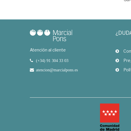
¿DUD
Atención al cliente
Com
Pre
(+34) 91 304 33 03
Polí
atencion@marcialpons.es