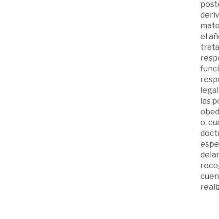
poste
deriv
mater
el añ
trata
respo
funci
resp
legal
las p
obede
o, cu
doct
espec
delan
reco
cuent
reali