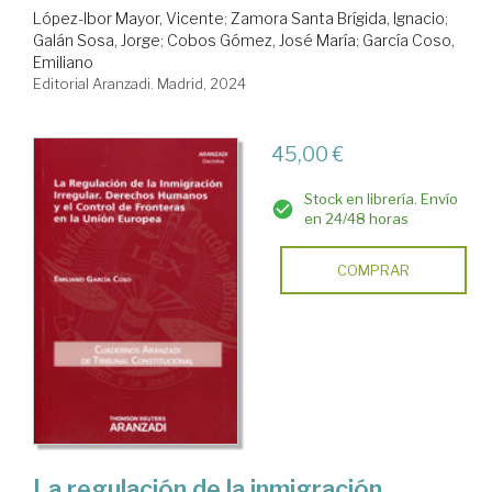
López-Ibor Mayor, Vicente
;
Zamora Santa Brígida, Ignacio
;
Galán Sosa, Jorge
;
Cobos Gómez, José María
;
García Coso,
Emiliano
Editorial Aranzadi. Madrid, 2024
45,00 €
Stock en librería. Envío
en 24/48 horas
COMPRAR
La regulación de la inmigración