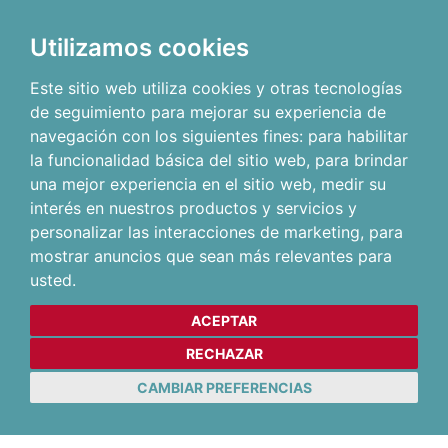
Utilizamos cookies
Este sitio web utiliza cookies y otras tecnologías
de seguimiento para mejorar su experiencia de
navegación con los siguientes fines:
para habilitar
la funcionalidad básica del sitio web
,
para brindar
una mejor experiencia en el sitio web
,
medir su
interés en nuestros productos y servicios y
personalizar las interacciones de marketing
,
para
mostrar anuncios que sean más relevantes para
usted
.
ACEPTAR
RECHAZAR
CAMBIAR PREFERENCIAS