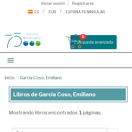
Iniciar sesión
Registrarse
ES
EUR
ESPAÑA PENINSULAR
0
Busqueda avanzada
Toggle navigation
Inicio
García Coso, Emiliano
Libros de García Coso, Emiliano
Libros
de
Mostrando
libros encontrados.
1
páginas.
García
Coso,