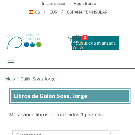
Iniciar sesión
Registrarse
ES
EUR
ESPAÑA PENINSULAR
0
Busqueda avanzada
Toggle navigation
Inicio
Galán Sosa, Jorge
Libros de Galán Sosa, Jorge
Libros
de
Mostrando
libros encontrados.
1
páginas.
Galán
Sosa,