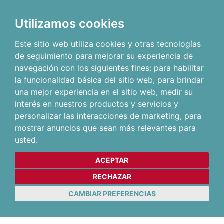
Utilizamos cookies
Este sitio web utiliza cookies y otras tecnologías
de seguimiento para mejorar su experiencia de
navegación con los siguientes fines:
para habilitar
la funcionalidad básica del sitio web
,
para brindar
una mejor experiencia en el sitio web
,
medir su
interés en nuestros productos y servicios y
personalizar las interacciones de marketing
,
para
mostrar anuncios que sean más relevantes para
usted
.
ACEPTAR
RECHAZAR
CAMBIAR PREFERENCIAS