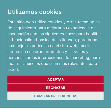
Utilizamos cookies
Este sitio web utiliza cookies y otras tecnologías
de seguimiento para mejorar su experiencia de
navegación con los siguientes fines:
para habilitar
la funcionalidad básica del sitio web
,
para brindar
una mejor experiencia en el sitio web
,
medir su
interés en nuestros productos y servicios y
personalizar las interacciones de marketing
,
para
mostrar anuncios que sean más relevantes para
usted
.
ACEPTAR
RECHAZAR
CAMBIAR PREFERENCIAS