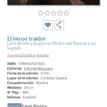
El héroe traidor
La traición y la gloria: Pedro del Roncal y su
legado
Torremocha Silva, Antonio
ISBN:
9788410520615
Editorial:
Editorial Almuzara
Fecha de la edición:
2024
Lugar de la edición:
Córdoba. España
Encuadernación:
Rústica
Medidas:
24 cm
Nº Pág.:
480
Idiomas:
Español
Papel: Rústica