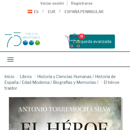
Iniciar sesión
Registrarse
ES
EUR
ESPAÑA PENINSULAR
0
Busqueda avanzada
Toggle navigation
Inicio
Libros
Historia y Ciencias Humanas
/
Historia de
España
/
Edad Moderna
/
Biografías y Memorias
/
El héroe
traidor