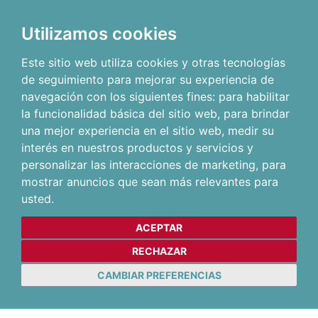
Utilizamos cookies
Este sitio web utiliza cookies y otras tecnologías
de seguimiento para mejorar su experiencia de
navegación con los siguientes fines:
para habilitar
la funcionalidad básica del sitio web
,
para brindar
una mejor experiencia en el sitio web
,
medir su
interés en nuestros productos y servicios y
personalizar las interacciones de marketing
,
para
mostrar anuncios que sean más relevantes para
usted
.
ACEPTAR
RECHAZAR
CAMBIAR PREFERENCIAS