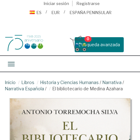
Iniciar sesión
Registrarse
ES
EUR
ESPAÑA PENINSULAR
0
Busqueda avanzada
Toggle navigation
Inicio
Libros
Historia y Ciencias Humanas
/
Narrativa
/
Narrativa Española
/
El bibliotecario de Medina Azahara