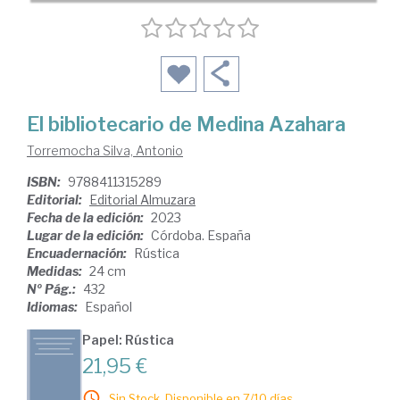
El bibliotecario de Medina Azahara
Torremocha Silva, Antonio
ISBN:
9788411315289
Editorial:
Editorial Almuzara
Fecha de la edición:
2023
Lugar de la edición:
Córdoba. España
Encuadernación:
Rústica
Medidas:
24 cm
Nº Pág.:
432
Idiomas:
Español
Papel: Rústica
21,95 €
Sin Stock. Disponible en 7/10 días.