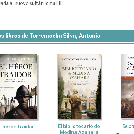
ada al nuevo sultán Ismail II.
s libros de Torremocha Silva, Antonio
Guzm
El bibliotecario de
l héroe traidor
Medina Azahara