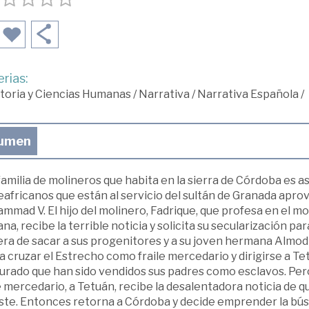
rias:
toria y Ciencias Humanas
/
Narrativa
/
Narrativa Española
/
umen
amilia de molineros que habita en la sierra de Córdoba es a
eafricanos que están al servicio del sultán de Granada apr
mad V. El hijo del molinero, Fadrique, que profesa en el m
na, recibe la terrible noticia y solicita su secularización pa
a de sacar a sus progenitores y a su joven hermana Almodis
 cruzar el Estrecho como fraile mercedario y dirigirse a T
urado que han sido vendidos sus padres como esclavos. Pe
e mercedario, a Tetuán, recibe la desalentadora noticia de
este. Entonces retorna a Córdoba y decide emprender la bús