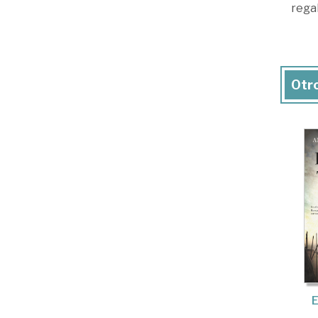
regal
Otro
E