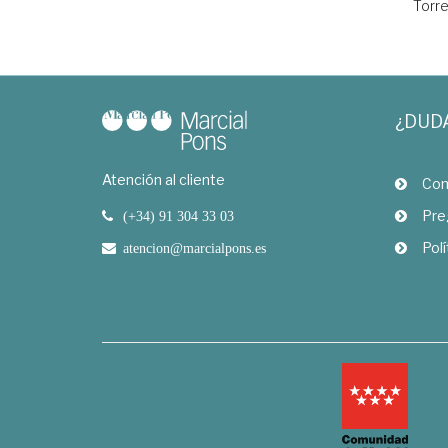
Torre
¿DUD
Atención al cliente
Com
Pre
(+34) 91 304 33 03
Polí
atencion@marcialpons.es