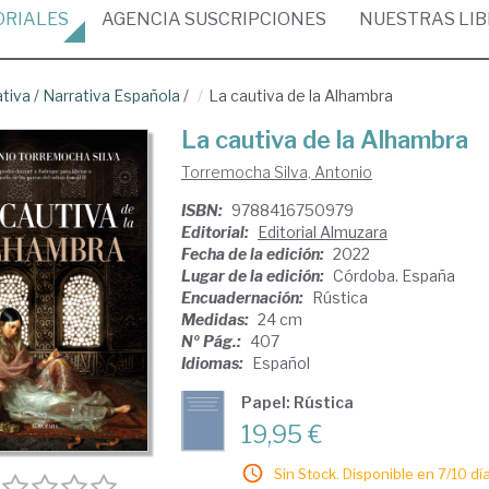
ORIALES
AGENCIA
SUSCRIPCIONES
NUESTRAS
LI
ativa
/
Narrativa Española
/
La cautiva de la Alhambra
La cautiva de la Alhambra
Torremocha Silva, Antonio
ISBN:
9788416750979
Editorial:
Editorial Almuzara
Fecha de la edición:
2022
Lugar de la edición:
Córdoba. España
Encuadernación:
Rústica
Medidas:
24 cm
Nº Pág.:
407
Idiomas:
Español
Papel: Rústica
19,95 €
Sin Stock. Disponible en 7/10 día