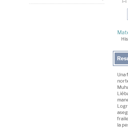
Mate
His
Res
Una f
nort
Muham
Liéba
maner
Logra
aseg
frail
la p