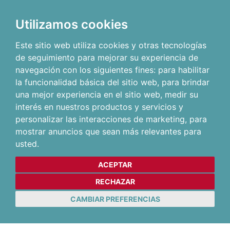
Utilizamos cookies
Este sitio web utiliza cookies y otras tecnologías
de seguimiento para mejorar su experiencia de
navegación con los siguientes fines:
para habilitar
la funcionalidad básica del sitio web
,
para brindar
una mejor experiencia en el sitio web
,
medir su
interés en nuestros productos y servicios y
personalizar las interacciones de marketing
,
para
mostrar anuncios que sean más relevantes para
usted
.
ACEPTAR
RECHAZAR
CAMBIAR PREFERENCIAS