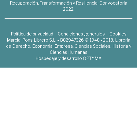
Recuperación, Transformación y Resiliencia. Convocatoria
2022.
Política de privacidad
Condiciones generales
Cookies
Marcial Pons Librero S.L. - B82947326 © 1948 - 2018. Librería
de Derecho, Economía, Empresa, Ciencias Sociales, Historia y
Ciencias Humanas
Hospedaje y desarrollo
OPTYMA