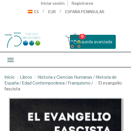
Iniciar sesión
Registrarse
ES
EUR
ESPAÑA PENINSULAR
0
Busqueda avanzada
Toggle navigation
Inicio
Libros
Historia y Ciencias Humanas
/
Historia de
España
/
Edad Contemporánea
/
Franquismo
/
El evangelio
fascista