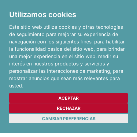
Utilizamos cookies
Este sitio web utiliza cookies y otras tecnologías
de seguimiento para mejorar su experiencia de
navegación con los siguientes fines:
para habilitar
la funcionalidad básica del sitio web
,
para brindar
una mejor experiencia en el sitio web
,
medir su
interés en nuestros productos y servicios y
personalizar las interacciones de marketing
,
para
mostrar anuncios que sean más relevantes para
usted
.
ACEPTAR
RECHAZAR
CAMBIAR PREFERENCIAS