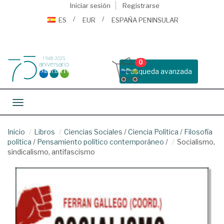
Iniciar sesión
Registrarse
ES
EUR
ESPAÑA PENINSULAR
0
Busqueda avanzada
Toggle navigation
Inicio
Libros
Ciencias Sociales
/
Ciencia Política
/
Filosofía
política
/
Pensamiento político contemporáneo
/
Socialismo,
sindicalismo, antifascismo