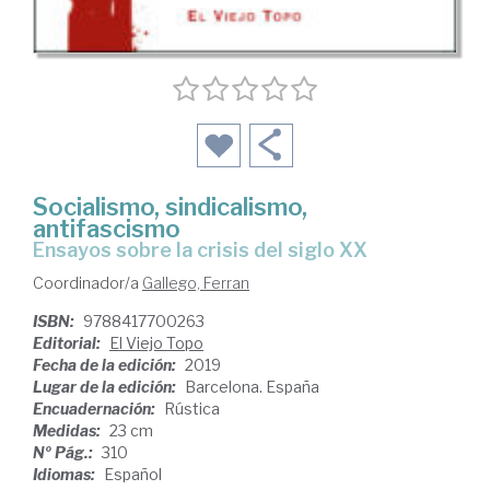
Socialismo, sindicalismo,
antifascismo
Ensayos sobre la crisis del siglo XX
Coordinador/a
Gallego, Ferran
ISBN:
9788417700263
Editorial:
El Viejo Topo
Fecha de la edición:
2019
Lugar de la edición:
Barcelona. España
Encuadernación:
Rústica
Medidas:
23 cm
Nº Pág.:
310
Idiomas:
Español