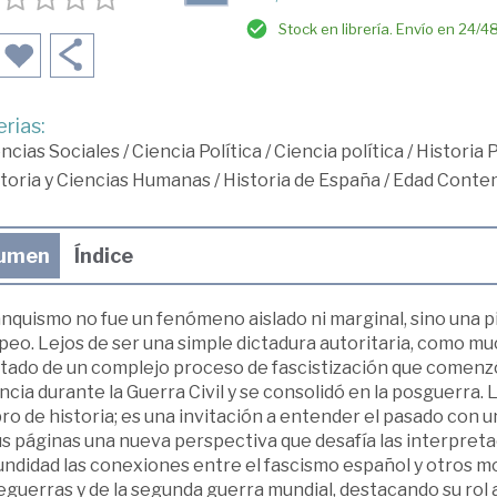
Stock en librería. Envío en 24/4
rias:
ncias Sociales
/
Ciencia Política
/
Ciencia política
/
Historia 
toria y Ciencias Humanas
/
Historia de España
/
Edad Conte
umen
Índice
anquismo no fue un fenómeno aislado ni marginal, sino una 
eo. Lejos de ser una simple dictadura autoritaria, como mu
ltado de un complejo proceso de fascistización que comenzó
ncia durante la Guerra Civil y se consolidó en la posguerra
bro de historia; es una invitación a entender el pasado con
us páginas una nueva perspectiva que desafía las interpret
undidad las conexiones entre el fascismo español y otros mo
guerras y de la segunda guerra mundial, destacando su rol 