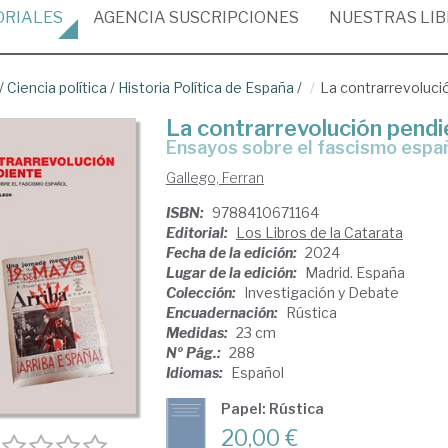
ORIALES
AGENCIA
SUSCRIPCIONES
NUESTRAS
LI
/
Ciencia política
/
Historia Política de España
/
La contrarrevoluci
La contrarrevolución pendi
ensayos sobre el fascismo espa
Gallego, Ferran
ISBN:
9788410671164
Editorial:
Los Libros de la Catarata
Fecha de la edición:
2024
Lugar de la edición:
Madrid. España
Colección:
Investigación y Debate
Encuadernación:
Rústica
Medidas:
23 cm
Nº Pág.:
288
Idiomas:
Español
Papel: Rústica
20,00 €