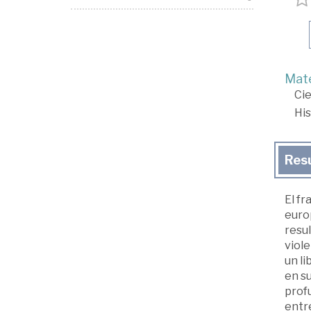
Mate
Cie
His
Res
El fr
europ
resu
viole
un li
en s
prof
entre