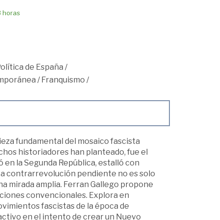
8 horas
Política de España
/
mporánea
/
Franquismo
/
pieza fundamental del mosaico fascista
chos historiadores han planteado, fue el
 en la Segunda República, estalló con
. La contrarrevolución pendiente no es solo
 una mirada amplia. Ferran Gallego propone
aciones convencionales. Explora en
vimientos fascistas de la época de
activo en el intento de crear un Nuevo