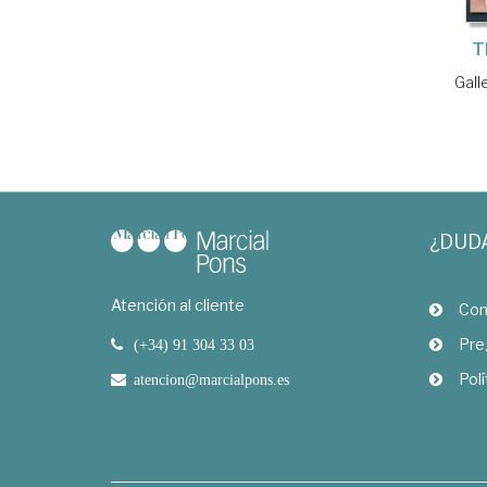
T
Gall
¿DUD
Atención al cliente
Com
Pre
(+34) 91 304 33 03
Polí
atencion@marcialpons.es