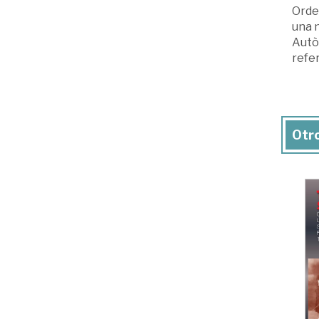
Orden
una 
Autò
refer
Otro