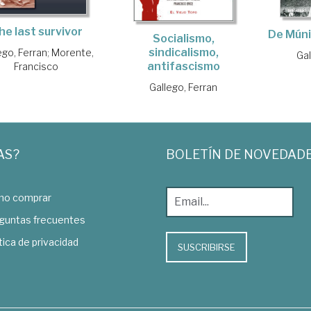
he last survivor
De Múni
Socialismo,
sindicalismo,
ego, Ferran
;
Morente,
Gal
antifascismo
Francisco
Gallego, Ferran
AS?
BOLETÍN DE NOVEDAD
o comprar
guntas frecuentes
tica de privacidad
SUSCRIBIRSE