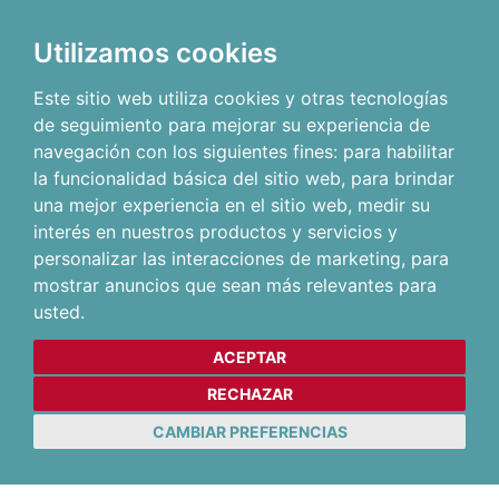
Utilizamos cookies
Este sitio web utiliza cookies y otras tecnologías
de seguimiento para mejorar su experiencia de
navegación con los siguientes fines:
para habilitar
la funcionalidad básica del sitio web
,
para brindar
una mejor experiencia en el sitio web
,
medir su
interés en nuestros productos y servicios y
personalizar las interacciones de marketing
,
para
mostrar anuncios que sean más relevantes para
usted
.
ACEPTAR
RECHAZAR
CAMBIAR PREFERENCIAS