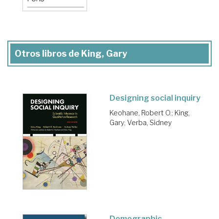
Otros libros de King, Gary
Designing social inquiry
Keohane, Robert O.
;
King,
Gary
;
Verba, Sidney
Demographic