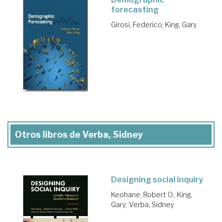
forecasting
Girosi, Federico
;
King, Gary
Otros libros de Verba, Sidney
Designing social inquiry
Keohane, Robert O.
;
King,
Gary
;
Verba, Sidney