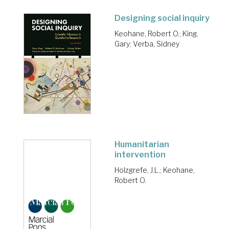
Designing social inquiry
Keohane, Robert O.
;
King,
Gary
;
Verba, Sidney
Humanitarian
intervention
Holzgrefe, J.L.
;
Keohane,
Robert O.