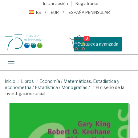
Iniciar sesión
Registrarse
ES
EUR
ESPAÑA PENINSULAR
0
Busqueda avanzada
Toggle navigation
Inicio
Libros
Economía
/
Matemáticas. Estadística y
econometría
/
Estadística
/
Monografías
/
El diseño de la
investigación social