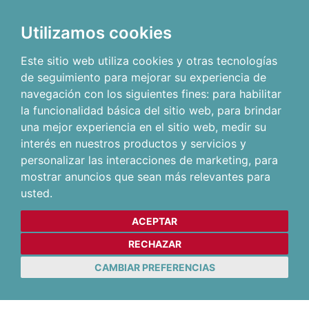
Utilizamos cookies
Este sitio web utiliza cookies y otras tecnologías
de seguimiento para mejorar su experiencia de
navegación con los siguientes fines:
para habilitar
la funcionalidad básica del sitio web
,
para brindar
una mejor experiencia en el sitio web
,
medir su
interés en nuestros productos y servicios y
personalizar las interacciones de marketing
,
para
mostrar anuncios que sean más relevantes para
usted
.
ACEPTAR
RECHAZAR
CAMBIAR PREFERENCIAS