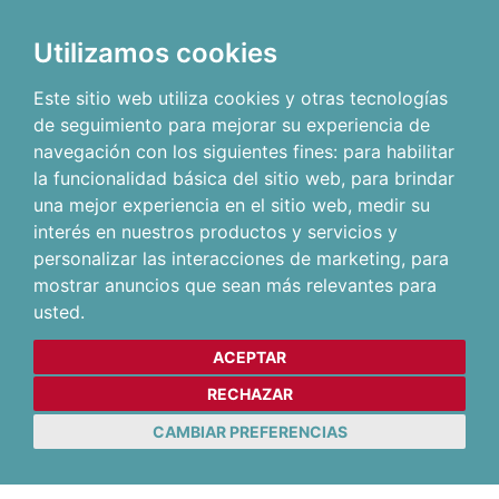
Utilizamos cookies
Este sitio web utiliza cookies y otras tecnologías
de seguimiento para mejorar su experiencia de
navegación con los siguientes fines:
para habilitar
la funcionalidad básica del sitio web
,
para brindar
una mejor experiencia en el sitio web
,
medir su
interés en nuestros productos y servicios y
personalizar las interacciones de marketing
,
para
mostrar anuncios que sean más relevantes para
usted
.
ACEPTAR
RECHAZAR
CAMBIAR PREFERENCIAS