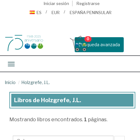
Iniciar sesión
Registrarse
ES
EUR
ESPAÑA PENINSULAR
0
Busqueda avanzada
Toggle navigation
Inicio
Holzgrefe, J.L.
Libros de Holzgrefe, J.L.
Libros
de
Mostrando
libros encontrados.
1
páginas.
Holzgrefe,
J.L.