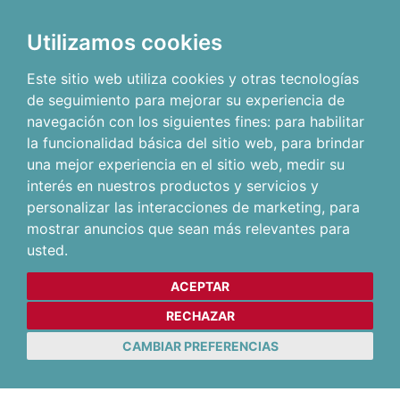
Utilizamos cookies
Este sitio web utiliza cookies y otras tecnologías
de seguimiento para mejorar su experiencia de
navegación con los siguientes fines:
para habilitar
la funcionalidad básica del sitio web
,
para brindar
una mejor experiencia en el sitio web
,
medir su
interés en nuestros productos y servicios y
personalizar las interacciones de marketing
,
para
mostrar anuncios que sean más relevantes para
usted
.
ACEPTAR
RECHAZAR
CAMBIAR PREFERENCIAS