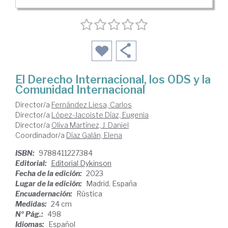
El Derecho Internacional, los ODS y la
Comunidad Internacional
Director/a
Fernández Liesa, Carlos
Director/a
López-Jacoiste Díaz, Eugenia
Director/a
Oliva Martínez, J. Daniel
Coordinador/a
Díaz Galán, Elena
ISBN:
9788411227384
Editorial:
Editorial Dykinson
Fecha de la edición:
2023
Lugar de la edición:
Madrid. España
Encuadernación:
Rústica
Medidas:
24 cm
Nº Pág.:
498
Idiomas:
Español