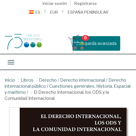
Iniciar sesión
Registrarse
ES
EUR
ESPAÑA PENINSULAR
0
Busqueda avanzada
Toggle navigation
Inicio
Libros
Derecho
/
Derecho internacional
/
Derecho
internacional público
/
Cuestiones generales. Historia. Espacial
y marítimo
/
El Derecho Internacional, los ODS y la
Comunidad Internacional