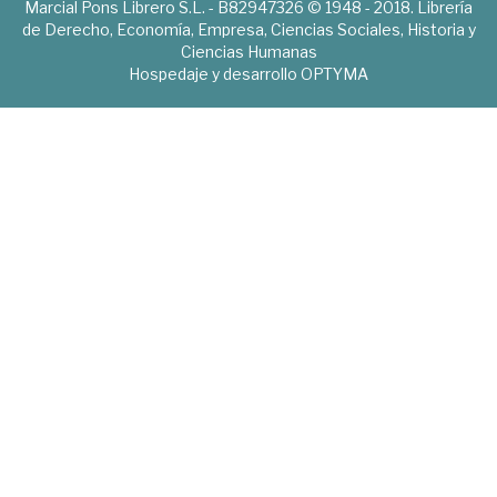
Marcial Pons Librero S.L. - B82947326 © 1948 - 2018. Librería
de Derecho, Economía, Empresa, Ciencias Sociales, Historia y
Ciencias Humanas
Hospedaje y desarrollo
OPTYMA