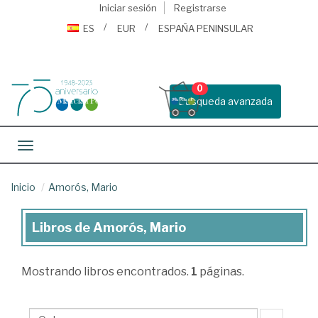
Iniciar sesión
Registrarse
ES
EUR
ESPAÑA PENINSULAR
0
Busqueda avanzada
Toggle navigation
Inicio
Amorós, Mario
Libros de Amorós, Mario
Libros
de
Mostrando
libros encontrados.
1
páginas.
Amorós,
Mario