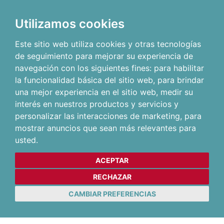
Utilizamos cookies
Este sitio web utiliza cookies y otras tecnologías
de seguimiento para mejorar su experiencia de
navegación con los siguientes fines:
para habilitar
la funcionalidad básica del sitio web
,
para brindar
una mejor experiencia en el sitio web
,
medir su
interés en nuestros productos y servicios y
personalizar las interacciones de marketing
,
para
mostrar anuncios que sean más relevantes para
usted
.
ACEPTAR
RECHAZAR
CAMBIAR PREFERENCIAS