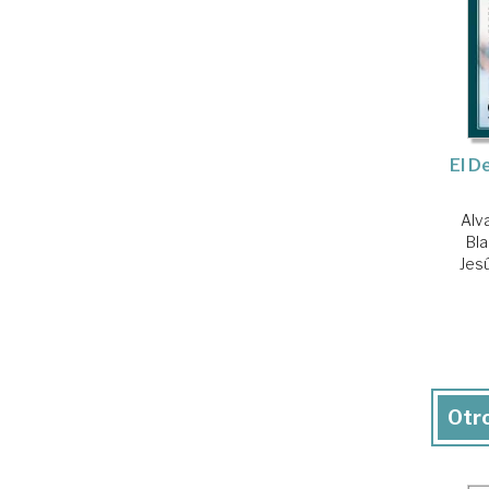
El D
Alv
Bla
Jes
Otro