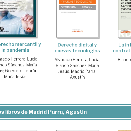
erecho mercantil y
Derecho digital y
La in
la pandemia
nuevas tecnologías
contrat
arado Herrera, Lucía
;
Alvarado Herrera, Lucía
;
Blanco
nco Sánchez, María
Blanco Sánchez, María
ús
;
Guerrero Lebrón,
Jesús
;
Madrid Parra,
María Jesús
Agustín
s libros de Madrid Parra, Agustín