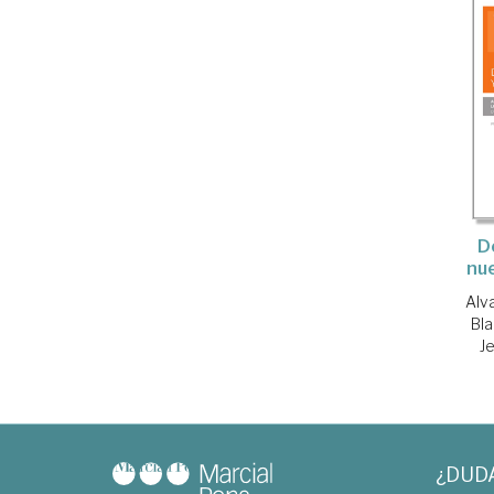
D
nu
Alv
Bla
J
¿DUD