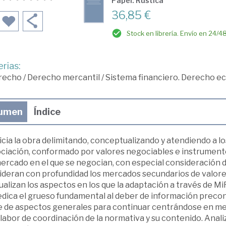
Papel: Rústica
36,85 €
Stock en librería. Envío en 24/4
rias:
recho
/
Derecho mercantil
/
Sistema financiero. Derecho 
umen
Índice
icia la obra delimitando, conceptualizando y atendiendo a l
ciación, conformado por valores negociables e instrumentos
mercado en el que se negocian, con especial consideración d
ideran con profundidad los mercados secundarios de valore
alizan los aspectos en los que la adaptación a través de MiF
edica el grueso fundamental al deber de información precon
e de aspectos generales para continuar centrándose en mer
 labor de coordinación de la normativa y su contenido. Anal