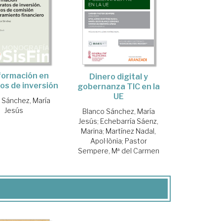
formación en
Dinero digital y
os de inversión
gobernanza TIC en la
UE
 Sánchez, María
Jesús
Blanco Sánchez, María
Jesús
;
Echebarría Sáenz,
Marina
;
Martínez Nadal,
Apol·lònia
;
Pastor
Sempere, Mª del Carmen