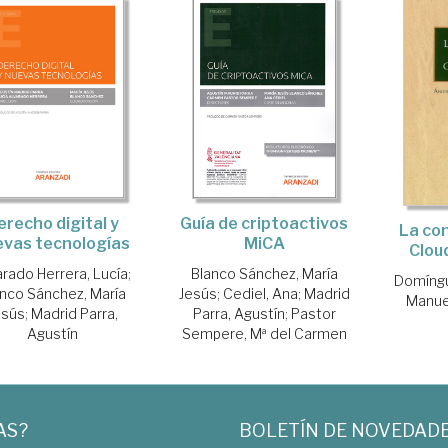
erecho digital y
Guía de criptoactivos
La con
evas tecnologías
MiCA
Clou
arado Herrera, Lucía
;
Blanco Sánchez, María
Domíngu
nco Sánchez, María
Jesús
;
Cediel, Ana
;
Madrid
Manue
esús
;
Madrid Parra,
Parra, Agustín
;
Pastor
Agustín
Sempere, Mª del Carmen
AS?
BOLETÍN DE NOVEDAD