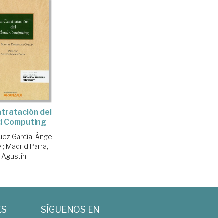
tratación del
d Computing
ez García, Ángel
l
;
Madrid Parra,
Agustín
ES
SÍGUENOS EN