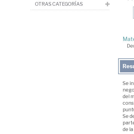
OTRAS CATEGORÍAS
Mate
De
Res
Se in
nego
del 
cons
puntu
Se d
part
de la