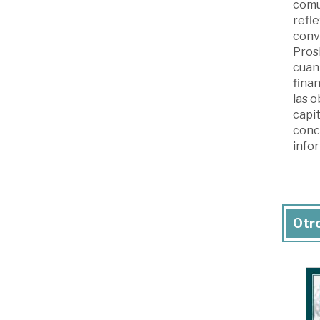
comu
refle
conve
Pros
cuan
fina
las 
capit
concr
info
Otro