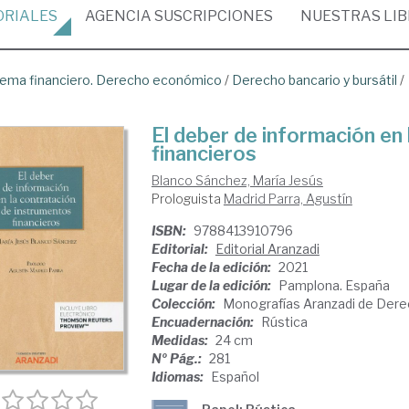
ORIALES
AGENCIA
SUSCRIPCIONES
NUESTRAS
LI
tema financiero. Derecho económico
/
Derecho bancario y bursátil
/
El deber de información en
financieros
Blanco Sánchez, María Jesús
Prologuista
Madrid Parra, Agustín
ISBN:
9788413910796
Editorial:
Editorial Aranzadi
Fecha de la edición:
2021
Lugar de la edición:
Pamplona. España
Colección:
Monografías Aranzadi de Dere
Encuadernación:
Rústica
Medidas:
24 cm
Nº Pág.:
281
Idiomas:
Español