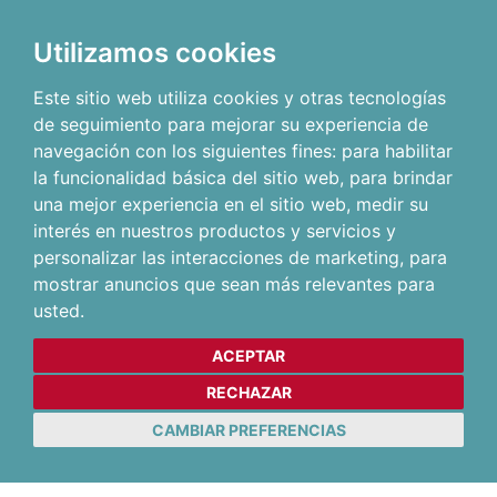
Utilizamos cookies
Este sitio web utiliza cookies y otras tecnologías
de seguimiento para mejorar su experiencia de
navegación con los siguientes fines:
para habilitar
la funcionalidad básica del sitio web
,
para brindar
una mejor experiencia en el sitio web
,
medir su
interés en nuestros productos y servicios y
personalizar las interacciones de marketing
,
para
mostrar anuncios que sean más relevantes para
usted
.
ACEPTAR
RECHAZAR
CAMBIAR PREFERENCIAS