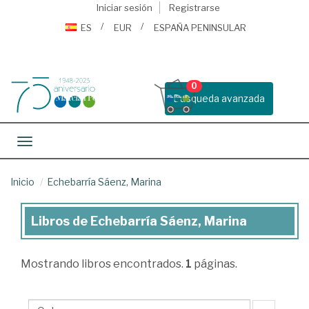
Iniciar sesión
Registrarse
ES
EUR
ESPAÑA PENINSULAR
0
Busqueda avanzada
Toggle navigation
Inicio
Echebarría Sáenz, Marina
Libros de Echebarría Sáenz, Marina
Libros
de
Mostrando
libros encontrados.
1
páginas.
Echebarría
Sáenz,