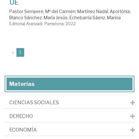
UE
Pastor Sempere, Mª del Carmen
;
Martínez Nadal, Apol·lònia
;
Blanco Sánchez, María Jesús
;
Echebarría Sáenz, Marina
Editorial Aranzadi. Pamplona, 2022
(current)
«
1
Materias
CIENCIAS SOCIALES
DERECHO
ECONOMÍA