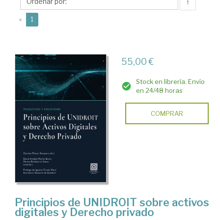
Marina
↑
(current)
«
1
55,00 €
Stock en librería. Envío
en 24/48 horas
COMPRAR
Principios de UNIDROIT sobre activos
digitales y Derecho privado