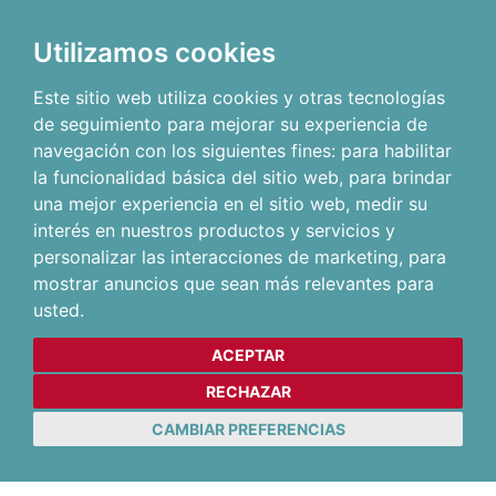
Utilizamos cookies
Este sitio web utiliza cookies y otras tecnologías
de seguimiento para mejorar su experiencia de
navegación con los siguientes fines:
para habilitar
la funcionalidad básica del sitio web
,
para brindar
una mejor experiencia en el sitio web
,
medir su
interés en nuestros productos y servicios y
personalizar las interacciones de marketing
,
para
mostrar anuncios que sean más relevantes para
usted
.
ACEPTAR
RECHAZAR
CAMBIAR PREFERENCIAS