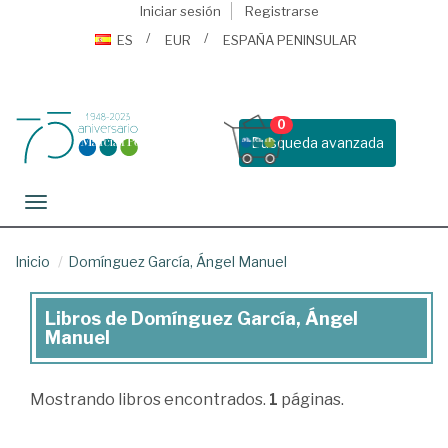
Iniciar sesión
Registrarse
ES
EUR
ESPAÑA PENINSULAR
0
Busqueda avanzada
Toggle navigation
Inicio
Domínguez García, Ángel Manuel
Libros de Domínguez García, Ángel
Libros
Manuel
de
Domínguez
Mostrando
libros encontrados.
1
páginas.
García,