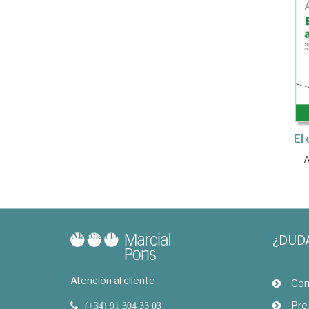
El
A
¿DUD
Atención al cliente
Com
Pre
(+34) 91 304 33 03