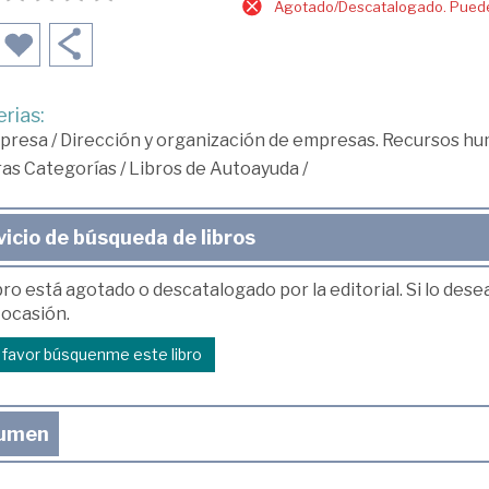
Agotado/Descatalogado. Puede 
rias:
presa
/
Dirección y organización de empresas. Recursos h
ras Categorías
/
Libros de Autoayuda
/
vicio de búsqueda de libros
bro está agotado o descatalogado por la editorial. Si lo des
 ocasión.
r favor búsquenme este libro
umen