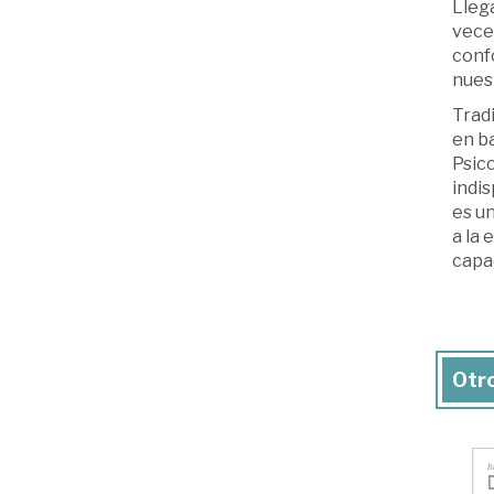
Llega
veces
confo
nues
Tradi
en ba
Psico
indis
es un
a la 
capac
Otro