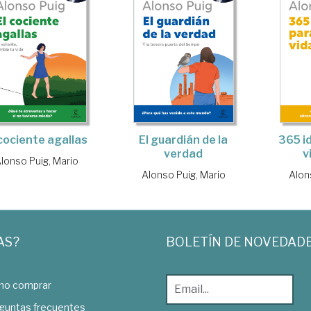
 cociente agallas
El guardián de la
365 i
verdad
v
lonso Puig, Mario
Alonso Puig, Mario
Alon
AS?
BOLETÍN DE NOVEDAD
o comprar
guntas frecuentes