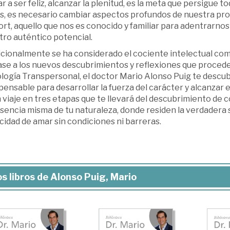
r a ser feliz, alcanzar la plenitud, es la meta que persigue t
, es necesario cambiar aspectos profundos de nuestra propia 
rt, aquello que nos es conocido y familiar para adentrarnos 
tro auténtico potencial.
cionalmente se ha considerado el cociente intelectual como
se a los nuevos descubrimientos y reflexiones que proceden
logía Transpersonal, el doctor Mario Alonso Puig te descub
pensable para desarrollar la fuerza del carácter y alcanzar e
 viaje en tres etapas que te llevará del descubrimiento de
esencia misma de tu naturaleza, donde residen la verdadera sa
idad de amar sin condiciones ni barreras.
s libros de Alonso Puig, Mario