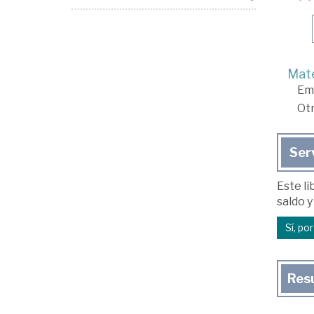
Mate
Em
Ot
Ser
Este li
saldo y
Sí, po
Res