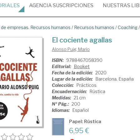
ORIALES
AGENCIA
SUSCRIPCIONES
NUESTRAS
LI
ón de empresas. Recursos humanos
/
Recursos humanos
/
Coaching
El cociente agallas
Alonso Puig, Mario
ISBN:
9788467058390
Editorial:
Booket
Fecha de la edición:
2020
Lugar de la edición:
Barcelona. España
Colección:
Prácticos
Encuadernación:
Rústica
Medidas:
21 cm
Nº Pág.:
200
Idiomas:
Español
Papel: Rústica
6,95 €