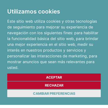
Utilizamos cookies
Este sitio web utiliza cookies y otras tecnologías
de seguimiento para mejorar su experiencia de
navegación con los siguientes fines:
para habilitar
la funcionalidad básica del sitio web
,
para brindar
una mejor experiencia en el sitio web
,
medir su
interés en nuestros productos y servicios y
personalizar las interacciones de marketing
,
para
mostrar anuncios que sean más relevantes para
usted
.
ACEPTAR
RECHAZAR
CAMBIAR PREFERENCIAS