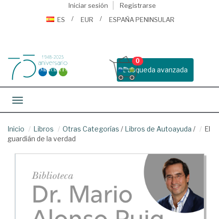
Iniciar sesión
Registrarse
ES
EUR
ESPAÑA PENINSULAR
0
Busqueda avanzada
Toggle navigation
Inicio
Libros
Otras Categorías
/
Libros de Autoayuda
/
El
guardián de la verdad