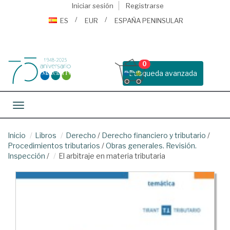
Iniciar sesión
Registrarse
ES
EUR
ESPAÑA PENINSULAR
0
Busqueda avanzada
Toggle navigation
Inicio
Libros
Derecho
/
Derecho financiero y tributario
/
Procedimientos tributarios
/
Obras generales. Revisión.
Inspección
/
El arbitraje en materia tributaria