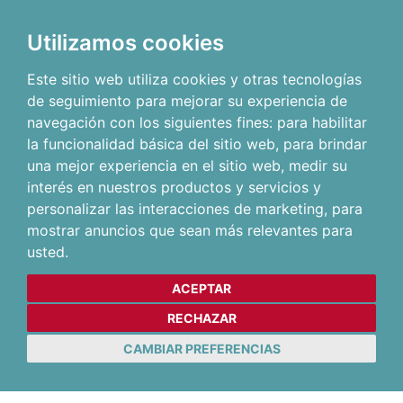
Utilizamos cookies
Este sitio web utiliza cookies y otras tecnologías
de seguimiento para mejorar su experiencia de
navegación con los siguientes fines:
para habilitar
la funcionalidad básica del sitio web
,
para brindar
una mejor experiencia en el sitio web
,
medir su
interés en nuestros productos y servicios y
personalizar las interacciones de marketing
,
para
mostrar anuncios que sean más relevantes para
usted
.
ACEPTAR
RECHAZAR
CAMBIAR PREFERENCIAS