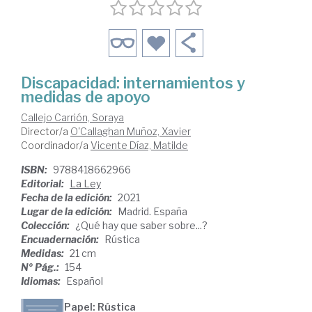
Discapacidad: internamientos y
medidas de apoyo
Callejo Carrión, Soraya
Director/a
O'Callaghan Muñoz, Xavier
Coordinador/a
Vicente Díaz, Matilde
ISBN:
9788418662966
Editorial:
La Ley
Fecha de la edición:
2021
Lugar de la edición:
Madrid. España
Colección:
¿Qué hay que saber sobre...?
Encuadernación:
Rústica
Medidas:
21 cm
Nº Pág.:
154
Idiomas:
Español
Papel: Rústica