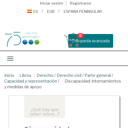
Iniciar sesión
Registrarse
ES
EUR
ESPAÑA PENINSULAR
0
Busqueda avanzada
Toggle navigation
Inicio
Libros
Derecho
/
Derecho civil
/
Parte general
/
Capacidad y representación
/
Discapacidad: internamientos
y medidas de apoyo