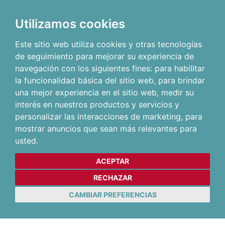
Utilizamos cookies
Este sitio web utiliza cookies y otras tecnologías
de seguimiento para mejorar su experiencia de
navegación con los siguientes fines:
para habilitar
la funcionalidad básica del sitio web
,
para brindar
una mejor experiencia en el sitio web
,
medir su
interés en nuestros productos y servicios y
personalizar las interacciones de marketing
,
para
mostrar anuncios que sean más relevantes para
usted
.
ACEPTAR
RECHAZAR
CAMBIAR PREFERENCIAS