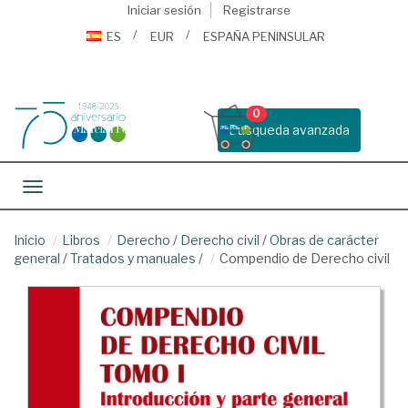
Iniciar sesión
Registrarse
ES
EUR
ESPAÑA PENINSULAR
0
Busqueda avanzada
Toggle navigation
Inicio
Libros
Derecho
/
Derecho civil
/
Obras de carácter
general
/
Tratados y manuales
/
Compendio de Derecho civil