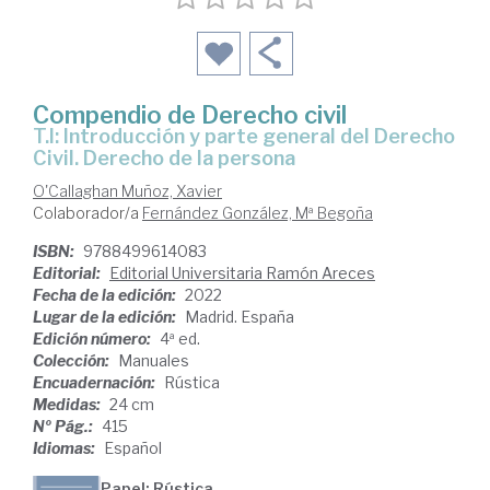
Compendio de Derecho civil
T.I: Introducción y parte general del Derecho
Civil. Derecho de la persona
O'Callaghan Muñoz, Xavier
Colaborador/a
Fernández González, Mª Begoña
ISBN:
9788499614083
Editorial:
Editorial Universitaria Ramón Areces
Fecha de la edición:
2022
Lugar de la edición:
Madrid. España
Edición número:
4ª ed.
Colección:
Manuales
Encuadernación:
Rústica
Medidas:
24 cm
Nº Pág.:
415
Idiomas:
Español
Papel: Rústica