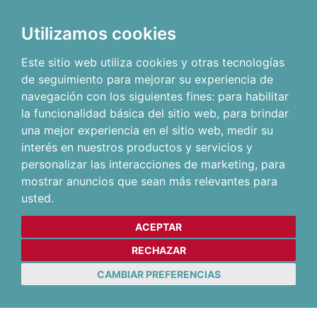
Utilizamos cookies
Este sitio web utiliza cookies y otras tecnologías
de seguimiento para mejorar su experiencia de
navegación con los siguientes fines:
para habilitar
la funcionalidad básica del sitio web
,
para brindar
una mejor experiencia en el sitio web
,
medir su
interés en nuestros productos y servicios y
personalizar las interacciones de marketing
,
para
mostrar anuncios que sean más relevantes para
usted
.
ACEPTAR
RECHAZAR
CAMBIAR PREFERENCIAS