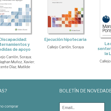
Ejecución hipotecaria
Discapacidad:
La 
nternamientos y
Callejo Carrión, Soraya
senten
didas de apoyo
la 
lejo Carrión, Soraya
;
Callejo
laghan Muñoz, Xavier
;
cente Díaz, Matilde
AS?
BOLETÍN DE NOVEDAD
o comprar