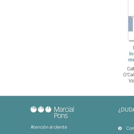
i
me
Cal
O'Cal
Vi
¿DUD
Atención al cliente
Com