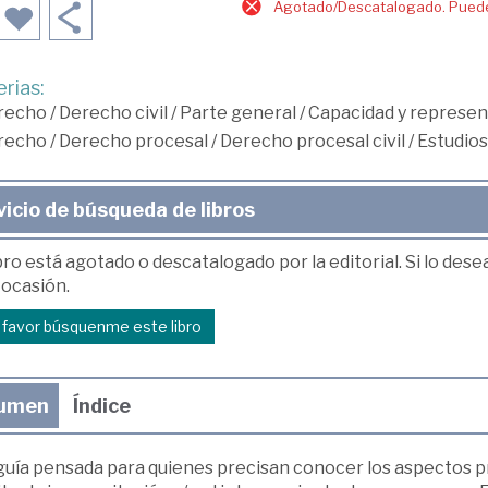
Agotado/Descatalogado. Puede 
rias:
recho
/
Derecho civil
/
Parte general
/
Capacidad y represen
recho
/
Derecho procesal
/
Derecho procesal civil
/
Estudio
vicio de búsqueda de libros
bro está agotado o descatalogado por la editorial. Si lo des
 ocasión.
r favor búsquenme este libro
umen
Índice
guía pensada para quienes precisan conocer los aspectos pr