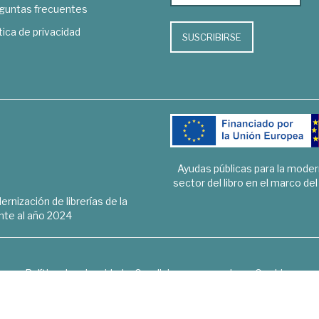
guntas frecuentes
tica de privacidad
SUSCRIBIRSE
Ayudas públicas para la mode
sector del libro en el marco de
rnización de librerías de la
te al año 2024
Política de privacidad
Condiciones generales
Cookies
6 © 1948 - 2018. Librería de Derecho, Economía, Empresa, Ciencias 
Hospedaje y desarrollo
OPTYMA