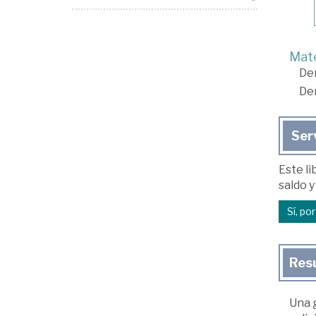
Mate
De
De
Ser
Este li
saldo y
Sí, po
Res
Una 