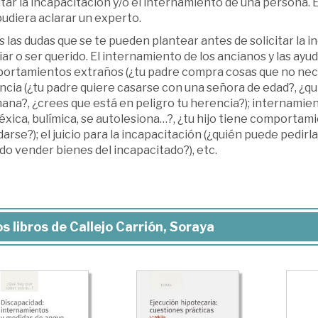
itar la incapacitación y/o el internamiento de una persona. 
udiera aclarar un experto.
 las dudas que se te pueden plantear antes de solicitar la 
iar o ser querido. El internamiento de los ancianos y las ayu
ortamientos extraños (¿tu padre compra cosas que no necesit
ncia (¿tu padre quiere casarse con una señora de edad?, ¿qu
na?, ¿crees que está en peligro tu herencia?); internamien
xica, bulímica, se autolesiona…?, ¿tu hijo tiene comportam
darse?); el juicio para la incapacitación (¿quién puede pedir
o vender bienes del incapacitado?), etc.
s libros de Callejo Carrión, Soraya