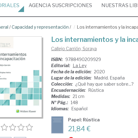
ORIALES
AGENCIA
SUSCRIPCIONES
NUESTRAS
LI
neral
/
Capacidad y representación
/
Los internamientos y la incap
Los internamientos y la inc
Callejo Carrión, Soraya
ISBN:
9788490209929
Editorial:
La Ley
Fecha de la edición:
2020
Lugar de la edición:
Madrid. España
Colección:
¿Qué hay que saber sobre...?
Encuadernación:
Rústica
Medidas:
21 cm
Nº Pág.:
148
Idiomas:
Español
Papel: Rústica
21,84 €