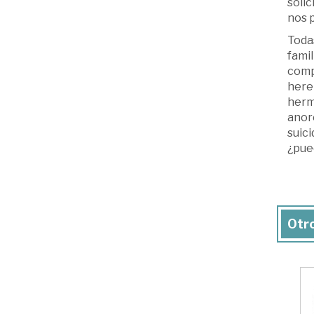
solic
nos p
Todas
famil
comp
here
herma
anoré
suici
¿pued
Otro