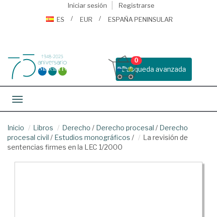
Iniciar sesión
Registrarse
ES
EUR
ESPAÑA PENINSULAR
0
Busqueda avanzada
Toggle navigation
Inicio
Libros
Derecho
/
Derecho procesal
/
Derecho
procesal civil
/
Estudios monográficos
/
La revisión de
sentencias firmes en la LEC 1/2000