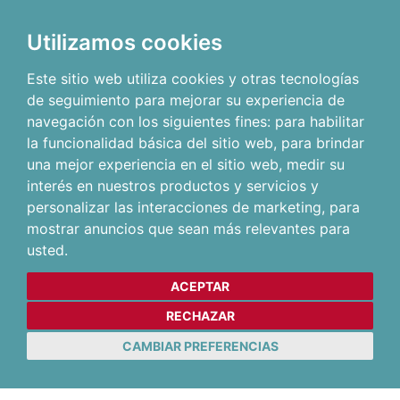
Utilizamos cookies
Este sitio web utiliza cookies y otras tecnologías
de seguimiento para mejorar su experiencia de
navegación con los siguientes fines:
para habilitar
la funcionalidad básica del sitio web
,
para brindar
una mejor experiencia en el sitio web
,
medir su
interés en nuestros productos y servicios y
personalizar las interacciones de marketing
,
para
mostrar anuncios que sean más relevantes para
usted
.
ACEPTAR
RECHAZAR
CAMBIAR PREFERENCIAS