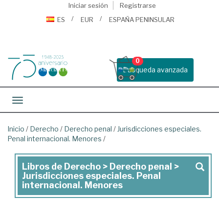
Iniciar sesión
Registrarse
ES
EUR
ESPAÑA PENINSULAR
0
Busqueda avanzada
Toggle navigation
Inicio
/
Derecho
/
Derecho penal
/
Jurisdicciones especiales.
Penal internacional. Menores
/
Libros de Derecho > Derecho penal >
Libros
Jurisdicciones especiales. Penal
de
internacional. Menores
Derecho
>