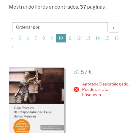
Derecho
Mostrando
libros encontrados.
37
páginas.
penal
>
↑
Jurisdicciones
(current)
«
5
6
7
8
9
10
11
12
13
14
15
16
especiales.
»
Penal
internacional.
Menores
31,57 €
Agotado/Descatalogado.
Puede solicitar
búsqueda.