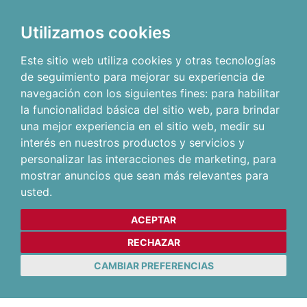
Utilizamos cookies
Este sitio web utiliza cookies y otras tecnologías
de seguimiento para mejorar su experiencia de
navegación con los siguientes fines:
para habilitar
la funcionalidad básica del sitio web
,
para brindar
una mejor experiencia en el sitio web
,
medir su
interés en nuestros productos y servicios y
personalizar las interacciones de marketing
,
para
mostrar anuncios que sean más relevantes para
usted
.
ACEPTAR
RECHAZAR
CAMBIAR PREFERENCIAS