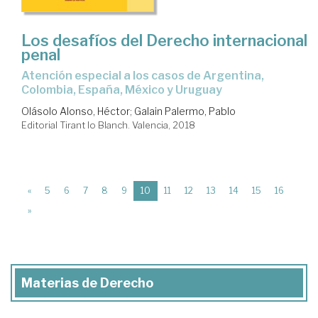
Los desafíos del Derecho internacional
penal
atención especial a los casos de Argentina,
Colombia, España, México y Uruguay
Olásolo Alonso, Héctor
;
Galain Palermo, Pablo
Editorial Tirant lo Blanch. Valencia, 2018
(current)
«
5
6
7
8
9
10
11
12
13
14
15
16
»
Materias de Derecho