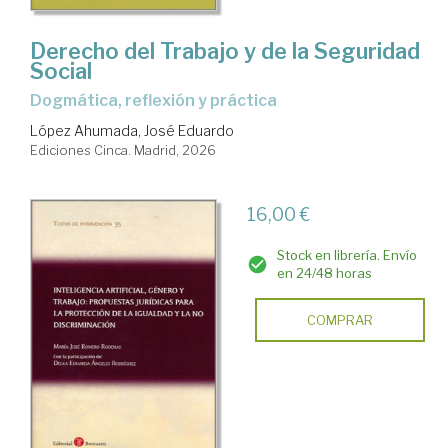
Tratados
y
Derecho del Trabajo y de la Seguridad
manuales
Social
Dogmática, reflexión y práctica
López Ahumada, José Eduardo
Ediciones Cinca. Madrid, 2026
16,00 €
Stock en librería. Envío
en 24/48 horas
COMPRAR