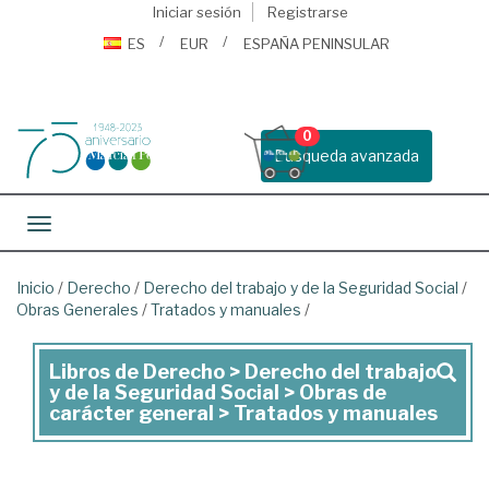
Iniciar sesión
Registrarse
ES
EUR
ESPAÑA PENINSULAR
0
Busqueda avanzada
Toggle navigation
Inicio
/
Derecho
/
Derecho del trabajo y de la Seguridad Social
/
Obras Generales
/
Tratados y manuales
/
Libros de Derecho > Derecho del trabajo
Libros
y de la Seguridad Social > Obras de
de
carácter general > Tratados y manuales
Derecho
>