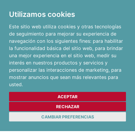
Utilizamos cookies
Este sitio web utiliza cookies y otras tecnologías
de seguimiento para mejorar su experiencia de
navegación con los siguientes fines:
para habilitar
la funcionalidad básica del sitio web
,
para brindar
una mejor experiencia en el sitio web
,
medir su
interés en nuestros productos y servicios y
personalizar las interacciones de marketing
,
para
mostrar anuncios que sean más relevantes para
usted
.
ACEPTAR
RECHAZAR
CAMBIAR PREFERENCIAS