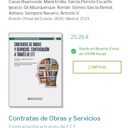
Casas Baamonde, María Emilia
;
García-Perrote Escartín,
Ignacio
;
Gil Alburquerque, Román
;
Gómez García-Bernal,
Adriano
;
Sempere Navarro, Antonio V.
Boletín Oficial del Estado. (BOE). Madrid, 2023
25,26 €
Stock en librería. Envío
en 24/48 horas
COMPRAR
Contratas de Obras y Servicios
contratación a través de ETT