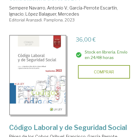
Sempere Navarro, Antonio V.
;
García-Perrote Escartín,
Ignacio
;
López Balaguer, Mercedes
Editorial Aranzadi. Pamplona, 2023
36,00 €
Stock en librería. Envío
en 24/48 horas
COMPRAR
Código Laboral y de Seguridad Social
Pérez de los Cobos Orihuel, Francisco
;
García-Perrote