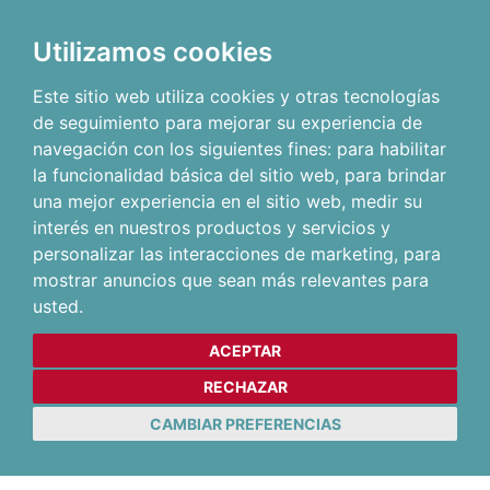
Utilizamos cookies
Este sitio web utiliza cookies y otras tecnologías
de seguimiento para mejorar su experiencia de
navegación con los siguientes fines:
para habilitar
la funcionalidad básica del sitio web
,
para brindar
una mejor experiencia en el sitio web
,
medir su
interés en nuestros productos y servicios y
personalizar las interacciones de marketing
,
para
mostrar anuncios que sean más relevantes para
usted
.
ACEPTAR
RECHAZAR
CAMBIAR PREFERENCIAS