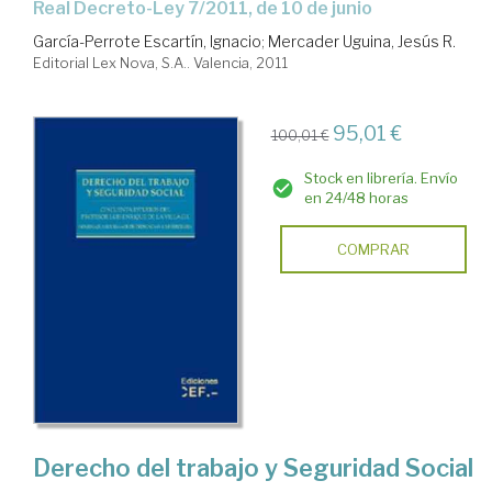
Real Decreto-Ley 7/2011, de 10 de junio
García-Perrote Escartín, Ignacio
;
Mercader Uguina, Jesús R.
Editorial Lex Nova, S.A.. Valencia, 2011
95,01 €
100,01 €
Stock en librería. Envío
en 24/48 horas
COMPRAR
Derecho del trabajo y Seguridad Social