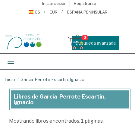
Iniciar sesión
Registrarse
ES
EUR
ESPAÑA PENINSULAR
0
Busqueda avanzada
Toggle navigation
Inicio
García-Perrote Escartín, Ignacio
Libros de García-Perrote Escartín,
Libros
Ignacio
de
García-
Mostrando
libros encontrados.
1
páginas.
Perrote