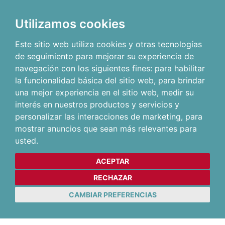
Utilizamos cookies
Este sitio web utiliza cookies y otras tecnologías
de seguimiento para mejorar su experiencia de
navegación con los siguientes fines:
para habilitar
la funcionalidad básica del sitio web
,
para brindar
una mejor experiencia en el sitio web
,
medir su
interés en nuestros productos y servicios y
personalizar las interacciones de marketing
,
para
mostrar anuncios que sean más relevantes para
usted
.
ACEPTAR
RECHAZAR
CAMBIAR PREFERENCIAS