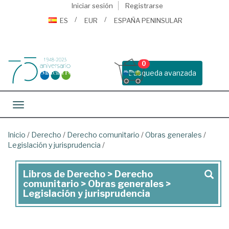
Iniciar sesión
Registrarse
ES
EUR
ESPAÑA PENINSULAR
0
Busqueda avanzada
Toggle navigation
Inicio
/
Derecho
/
Derecho comunitario
/
Obras generales
/
Legislación y jurisprudencia
/
Libros de Derecho > Derecho
Libros
comunitario > Obras generales >
de
Legislación y jurisprudencia
Derecho
>