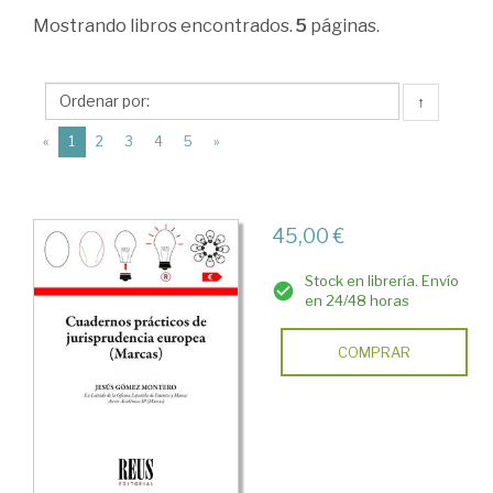
Derecho
Mostrando
libros encontrados.
5
páginas.
comunitario
>
↑
Obras
(current)
«
1
2
3
4
5
»
generales
>
Legislación
45,00 €
y
Stock en librería. Envío
jurisprudencia
en 24/48 horas
COMPRAR