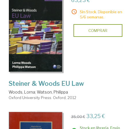
63,23 €
Sin Stock. Disponible en
5/6 semanas.
COMPRAR
Steiner & Woods EU Law
Woods, Lorna
;
Watson, Philippa
Oxford University Press. Oxford, 2012
33,25 €
35,00 €
Stock en librería. Envío