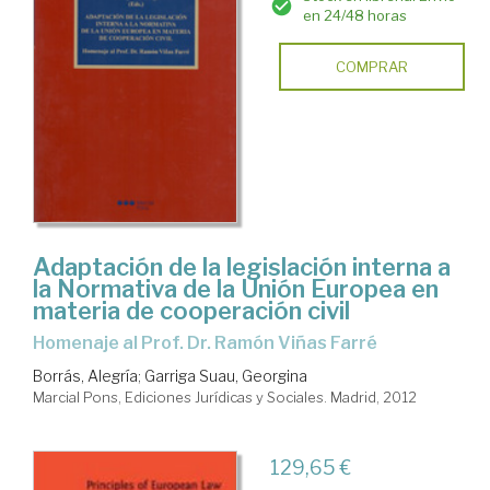
en 24/48 horas
COMPRAR
Adaptación de la legislación interna a
la Normativa de la Unión Europea en
materia de cooperación civil
Homenaje al Prof. Dr. Ramón Viñas Farré
Borrás, Alegría
;
Garriga Suau, Georgina
Marcial Pons, Ediciones Jurídicas y Sociales. Madrid, 2012
129,65 €