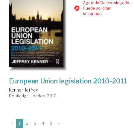
Agotado/Descatalogado.
Puede solicitar
búsqueda.
European Union legislation 2010-2011
Kenner, Jeffrey
Routledge. London, 2010
(current)
«
1
2
3
4
5
»